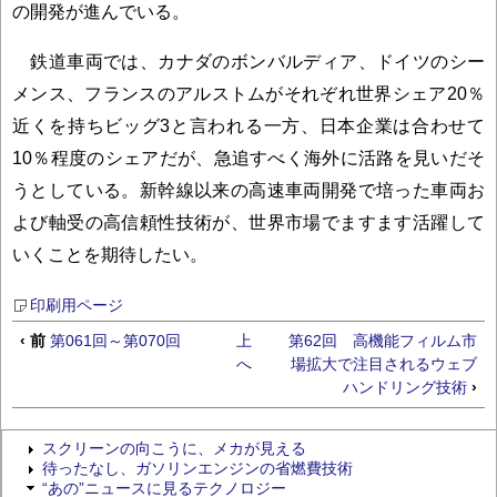
の開発が進んでいる。
鉄道車両では、カナダのボンバルディア、ドイツのシー
メンス、フランスのアルストムがそれぞれ世界シェア20％
近くを持ちビッグ3と言われる一方、日本企業は合わせて
10％程度のシェアだが、急追すべく海外に活路を見いだそ
うとしている。新幹線以来の高速車両開発で培った車両お
よび軸受の高信頼性技術が、世界市場でますます活躍して
いくことを期待したい。
印刷用ページ
‹ 前
第061回～第070回
上
第62回 高機能フィルム市
へ
場拡大で注目されるウェブ
ハンドリング技術
›
スクリーンの向こうに、メカが見える
待ったなし、ガソリンエンジンの省燃費技術
“あの”ニュースに見るテクノロジー