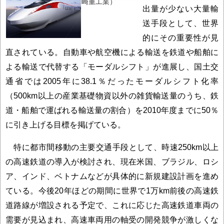
崎重工業）
出量が少ない大量輸
送手段として、世界
的にその重要性が見
直されている。自動車や航空機による輸送を鉄道や船舶に
よる輸送で代替する「モーダルシフト」が進展し、国土交
通省では2005年に38.1％だったモーダルシフト化率
（500km以上の産業基礎物資以外の雑貨輸送量のうち、鉄
道・船舶で運ばれる輸送量の割合）を2010年度までに50％
に引き上げる目標を掲げている。
特に都市間移動の主要交通手段として、時速250km以上
の高速鉄道の導入が検討され、現在米国、ブラジル、ロシ
ア、インド、ベトナムなどが具体的に新規建設計画を進め
ている。今後20年ほどの期間に世界で1万km前後の高速鉄
道路線が増設される予定で、これに応じた高速鉄道車両の
需要が見込まれ、高速車両用の軸受の開発競争が激しくな