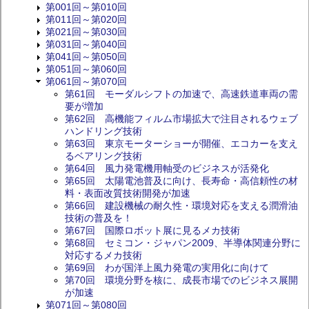
第001回～第010回
第011回～第020回
第021回～第030回
第031回～第040回
第041回～第050回
第051回～第060回
第061回～第070回
第61回 モーダルシフトの加速で、高速鉄道車両の需
要が増加
第62回 高機能フィルム市場拡大で注目されるウェブ
ハンドリング技術
第63回 東京モーターショーが開催、エコカーを支え
るベアリング技術
第64回 風力発電機用軸受のビジネスが活発化
第65回 太陽電池普及に向け、長寿命・高信頼性の材
料・表面改質技術開発が加速
第66回 建設機械の耐久性・環境対応を支える潤滑油
技術の普及を！
第67回 国際ロボット展に見るメカ技術
第68回 セミコン・ジャパン2009、半導体関連分野に
対応するメカ技術
第69回 わが国洋上風力発電の実用化に向けて
第70回 環境分野を核に、成長市場でのビジネス展開
が加速
第071回～第080回