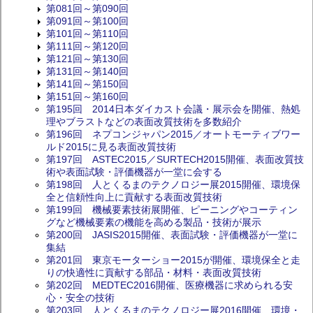
第081回～第090回
第091回～第100回
第101回～第110回
第111回～第120回
第121回～第130回
第131回～第140回
第141回～第150回
第151回～第160回
第195回 2014日本ダイカスト会議・展示会を開催、熱処
理やブラストなどの表面改質技術を多数紹介
第196回 ネプコンジャパン2015／オートモーティブワー
ルド2015に見る表面改質技術
第197回 ASTEC2015／SURTECH2015開催、表面改質技
術や表面試験・評価機器が一堂に会する
第198回 人とくるまのテクノロジー展2015開催、環境保
全と信頼性向上に貢献する表面改質技術
第199回 機械要素技術展開催、ピーニングやコーティン
グなど機械要素の機能を高める製品・技術が展示
第200回 JASIS2015開催、表面試験・評価機器が一堂に
集結
第201回 東京モーターショー2015が開催、環境保全と走
りの快適性に貢献する部品・材料・表面改質技術
第202回 MEDTEC2016開催、医療機器に求められる安
心・安全の技術
第203回 人とくるまのテクノロジー展2016開催、環境・