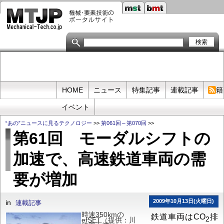
メ
イ
ン
コ
ン
テ
ン
ツ
に
移
Primary
HOME
ニュース
特集記事
連載記事
書籍
動
links
イベント
“あの”ニュースに見るテクノロジー
>>
第061回～第070回
>>
第61回 モーダルシフトの
加速で、高速鉄道車両の需
要が増加
2009年10月13日(火曜日)
in
連載記事
時速350kmの
鉄道車両はCO
排
2
efSET（提供：川