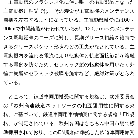
主電動機のブラシレス化に伴い唯一の摺動部品となった
主電動機用軸受では、その寿命が主電動機のメンテナンス
周期を左右するようになっている。主電動機軸受には60～
90kmで中間給脂が行われているが、120万kmへのメンテナ
ンス周期延伸のニーズに対し、長期グリース補給を維持で
きるグリースポケット形状などの工夫がなされている。主
電動機内を流れる電流により転動体と軌道面接触部が溶融
する電食を防ぐため、セラミック製の転動体を用いたり外
輪に樹脂やセラミック被膜を施すなど、絶縁対策がとられ
ている。
ところで、鉄道車両用軸受に関する規格は、欧州委員会
の「欧州高速鉄道ネットワークの相互運用性に関する規
格」に基づいて、鉄道車両用車軸軸受に関する規格「EN規
格」が制定されている。欧州各国はもちろん中国市場で標
準採用されており、このEN規格に準拠した鉄道車両用軸受