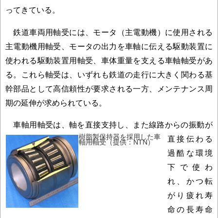
ってきている。
鉄道車両用軸受には、モータ（主電動機）に使用される
主電動機用軸受、モータの出力を車軸に伝える駆動装置に
使われる駆動装置用軸受、車体重量を支える車軸軸受があ
る。これら軸受は、いずれも鉄道の走行に大きく関わる基
幹部品として高信頼性が要求される一方、メンテナンス周
期の延伸が求められている。
車軸用軸受は、軸を直接支持し、また線路
からの振動が
樹脂製保持器を採用した車
直接伝わる
軸用軸受（提供：NTN）
過酷な環境
下で使わ
れ、かつ転
がり疲れ寿
命の長寿命