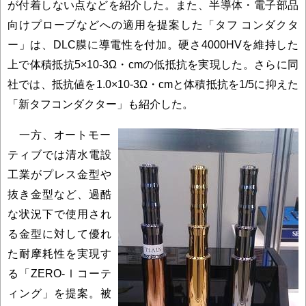
が付着しない点などを紹介した。また、半導体・電子部品
向けプローブなどへの適用を提案した「タフ コンダクタ
ー」は、DLC膜に導電性を付加。硬さ4000HVを維持した
上で体積抵抗5×10-3Ω・cmの低抵抗を実現した。さらに同
社では、抵抗値を1.0×10-3Ω・cmと体積抵抗を1/5に抑えた
「新タフコンダクター」も紹介した。
一方、オートモー
ティブでは清水電設
工業がプレス金型や
抜き金型など、過酷
な状況下で使用され
る金型に対して優れ
た耐摩耗性を実現す
る「ZERO-Ⅰコーテ
ィング」を提案。被