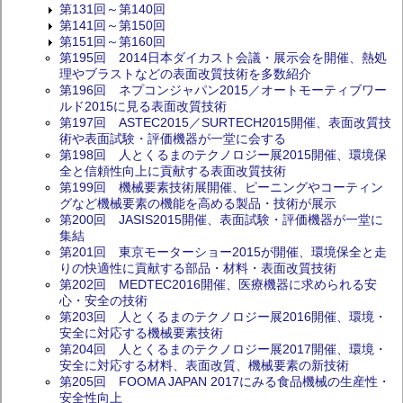
第131回～第140回
第141回～第150回
第151回～第160回
第195回 2014日本ダイカスト会議・展示会を開催、熱処
理やブラストなどの表面改質技術を多数紹介
第196回 ネプコンジャパン2015／オートモーティブワー
ルド2015に見る表面改質技術
第197回 ASTEC2015／SURTECH2015開催、表面改質技
術や表面試験・評価機器が一堂に会する
第198回 人とくるまのテクノロジー展2015開催、環境保
全と信頼性向上に貢献する表面改質技術
第199回 機械要素技術展開催、ピーニングやコーティン
グなど機械要素の機能を高める製品・技術が展示
第200回 JASIS2015開催、表面試験・評価機器が一堂に
集結
第201回 東京モーターショー2015が開催、環境保全と走
りの快適性に貢献する部品・材料・表面改質技術
第202回 MEDTEC2016開催、医療機器に求められる安
心・安全の技術
第203回 人とくるまのテクノロジー展2016開催、環境・
安全に対応する機械要素技術
第204回 人とくるまのテクノロジー展2017開催、環境・
安全に対応する材料、表面改質、機械要素の新技術
第205回 FOOMA JAPAN 2017にみる食品機械の生産性・
安全性向上