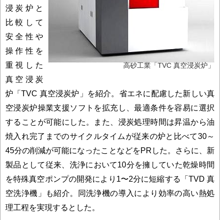
浸炭炉と
比較して
安全性や
操作性を
重視した
高砂工業「TVC 真空浸炭炉」
真空浸炭
炉「TVC 真空浸炭炉」を紹介。省エネに配慮した新しい真
空浸炭炉操業支援ソフトを拡充し、最適条件を容易に選択
することが可能にした。また、浸炭処理時間は昇温から油
焼入れ完了までのサイクルタイムが従来の炉と比べて30～
45分の削減が可能になったことなどをPRした。さらに、新
製品として従来、洗浄において10分を擁していた乾燥時間
を特殊真空ポンプの開発により1〜2分に短縮する「TVD 真
空洗浄機」も紹介。同洗浄機の導入により効率の高い熱処
理工程を実現するとした。