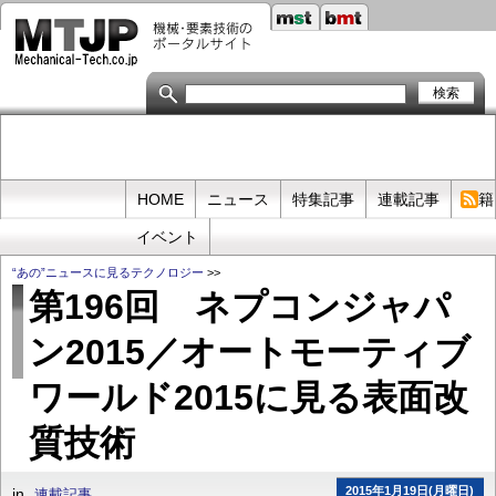
メ
イ
ン
コ
ン
テ
ン
ツ
に
移
Primary
HOME
ニュース
特集記事
連載記事
書籍
動
links
イベント
“あの”ニュースに見るテクノロジー
>>
第196回 ネプコンジャパ
ン2015／オートモーティブ
ワールド2015に見る表面改
質技術
2015年1月19日(月曜日)
in
連載記事