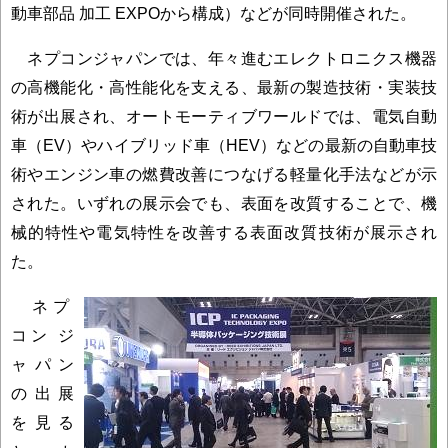
動車部品 加工 EXPOから構成）などが同時開催された。
ネプコンジャパンでは、年々進むエレクトロニクス機器
の高機能化・高性能化を支える、最新の製造技術・実装技
術が出展され、オートモーティブワールドでは、電気自動
車（EV）やハイブリッド車（HEV）などの最新の自動車技
術やエンジン車の燃費改善につなげる軽量化手法などが示
された。いずれの展示会でも、表面を改質することで、機
械的特性や電気特性を改善する表面改質技術が展示され
た。
ネプ
コン ジ
ャパン
の出展
を見る