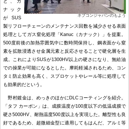
と、カ
ナック
ネプコンジャパンのもよう
がSUS
製リフローチェーンのメンテナンス回数を減少させる表面
処理としてガス窒化処理「Kanuc（カナック）」を提案。
500度前後の加熱雰囲気中に数時間保持し、鋼表面から窒
素を拡散浸透させ金属元素と反応させることで硬化層を生
成。これによりSUSが1300HV以上の硬さになり、無給油
での操業が可能になるとした。摩耗軽減されるため、コン
タミ防止効果も高く、スプロケットやレール等に処理して
も効果的だという。
野村鍍金は、めっきのほかにDLCコーティングを紹介。
「タフ カーボン」は、成膜温度が100度以下の低温成膜で
硬さ5000HV、耐熱温度500度以上を実現した。離型性も良
好であるため、超微細金型に適用してもはんだ、アルミ等