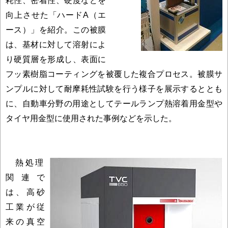
耗性、密着性、硬度などを
向上させた「ハードA（エ
ース）」を紹介。この被膜
は、基材に対して溶射によ
り硬質層を形成し、表面に
フッ素樹脂コーティングを被覆した複合プロセス。被膜サ
ンプルに対して耐摩耗性試験を行う様子を展示するととも
に、自動車分野の用途としてテールランプ熱溶着用金型や
タイヤ用金型に使用された事例などを示した。
熱処理
関連で
は、高砂
工業が従
来の真空