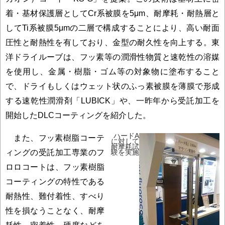
着・基材保護層としてCr系被膜を5μm、耐摩耗・耐熱層と
してTi系被膜5μmの二層で構成することにより、高い耐面
圧性と耐熱性を有しており、金型の耐久性を向上する。東
洋ドライルーブは、フッ素等の潤滑性物質と速乾性の溶媒
を使用し、金属・樹脂・ゴム等の対象物に塗布すること
で、ドライもしくはウェット状のふっ素被膜を薄膜で形成
する速乾性潤滑剤「LUBICK」や、一昨年から受託加工を
開始したDLCコーティングを紹介した。
ハードA
また、フッ素樹脂コーテ
に対して
耐摩耗試
ィングの受託加工専業のフ
験を実施
ロロコートは、フッ素樹脂
コーティングの特性である
耐熱性、難付着性、すべり
性を損なうことなく、耐摩