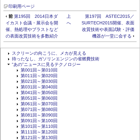
印刷用ページ
‹ 前
第195回 2014日本ダ
上
第197回 ASTEC2015／
イカスト会議・展示会を開
へ
SURTECH2015開催、表面
催、熱処理やブラストなど
改質技術や表面試験・評価
の表面改質技術を多数紹介
機器が一堂に会する
›
スクリーンの向こうに、メカが見える
待ったなし、ガソリンエンジンの省燃費技術
“あの”ニュースに見るテクノロジー
第001回～第010回
第011回～第020回
第021回～第030回
第031回～第040回
第041回～第050回
第051回～第060回
第061回～第070回
第071回～第080回
第081回～第090回
第091回～第100回
第101回～第110回
第111回～第120回
第121回～第130回