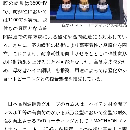
膜の硬度は3500HV
で、耐熱性において
は1100℃を実現。焼
右がZERO-Ⅰコーティングの処理品
付きの原因となる冷
間鍛造での摩擦熱による酸化や温間鍛造にも対応してい
る。さらに、応力緩和の技術により高密着性と厚膜化を両
立。これにより、耐摩耗性を向上させるとともに弾性変形
の抑制効果を上げることが可能となった。高硬度皮膜のた
め、母材はハイス鋼以上を推奨。用途によっては窒化やシ
ョットピーニングとの複合処理を推奨している。
日本高周波鋼業グループのカムスは、ハイテン材冷間プ
レス加工等の高負荷のかかる成形金型において金型の耐久
性を向上させるPVDコーティングとして「MACHAON（マ
カオン）コート KS-G」を提案。この技術は基材上に密