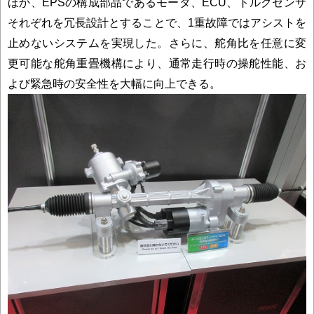
ほか、EPSの構成部品であるモータ、ECU、トルクセンサ
それぞれを冗長設計とすることで、1重故障ではアシストを
止めないシステムを実現した。さらに、舵角比を任意に変
更可能な舵角重畳機構により、通常走行時の操舵性能、お
よび緊急時の安全性を大幅に向上できる。