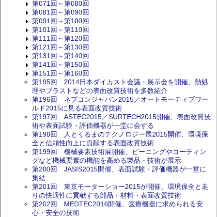
第071回～第080回
第081回～第090回
第091回～第100回
第101回～第110回
第111回～第120回
第121回～第130回
第131回～第140回
第141回～第150回
第151回～第160回
第195回 2014日本ダイカスト会議・展示会を開催、熱処
理やブラストなどの表面改質技術を多数紹介
第196回 ネプコンジャパン2015／オートモーティブワー
ルド2015に見る表面改質技術
第197回 ASTEC2015／SURTECH2015開催、表面改質技
術や表面試験・評価機器が一堂に会する
第198回 人とくるまのテクノロジー展2015開催、環境保
全と信頼性向上に貢献する表面改質技術
第199回 機械要素技術展開催、ピーニングやコーティン
グなど機械要素の機能を高める製品・技術が展示
第200回 JASIS2015開催、表面試験・評価機器が一堂に
集結
第201回 東京モーターショー2015が開催、環境保全と走
りの快適性に貢献する部品・材料・表面改質技術
第202回 MEDTEC2016開催、医療機器に求められる安
心・安全の技術