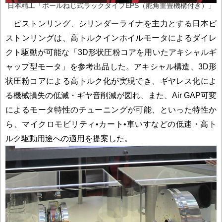
日本精工「ボールねじ式ラックタイプEPS（舵角重畳機構付き）」
ピストンリング、シリンダーライナを主力とする日本ピ
ストンリングは、高トルクインホイルモータによるダイレ
クト駆動が可能な「3D形状圧粉コアを用いたアキシャルギ
ャップ型モータ」を参考出品した。アキシャル構造、3D形
状圧粉コアによる高トルク化が実現でき、ギヤレス化によ
る機械損失の低減・ギヤ音削減が図れ、また、Air GAP可変
によるモータ特性のチューニングが可能、といった特性か
ら、マイクロモビリティ•カート•車いすなどの低速・高ト
ルク駆動用途への適用を提案した。