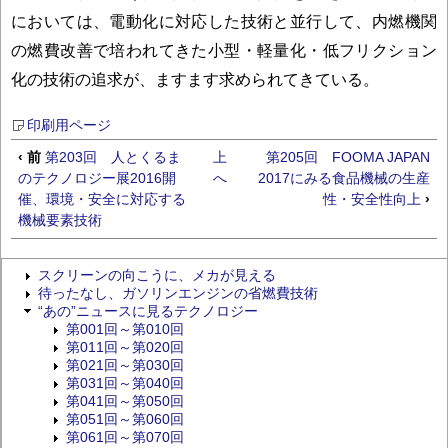
においては、電動化に対応した技術と並行して、内燃機関
の燃費改善で培われてきた小型・軽量化・低フリクション
化の技術の追求が、ますます求められてきている。
印刷用ページ
‹ 前
第203回 人とくるま
上
第205回 FOOMA JAPAN
のテクノロジー展2016開
へ
2017にみる食品機械の生産
催、環境・安全に対応する
性・安全性向上
›
機械要素技術
スクリーンの向こうに、メカが見える
待ったなし、ガソリンエンジンの省燃費技術
“あの”ニュースに見るテクノロジー
第001回～第010回
第011回～第020回
第021回～第030回
第031回～第040回
第041回～第050回
第051回～第060回
第061回～第070回