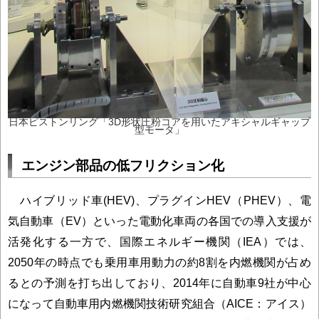
日本ピストンリング「3D形状圧粉コアを用いたアキシャルギャップ
型モータ」
エンジン部品の低フリクション化
ハイブリッド車(HEV)、プラグインHEV（PHEV）、電
気自動車（EV）といった電動化車両の各国での導入支援が
活発化する一方で、国際エネルギー機関（IEA）では、
2050年の時点でも乗用車用動力の約8割を内燃機関が占め
るとの予測を打ち出しており、2014年に自動車9社が中心
になって自動車用内燃機関技術研究組合（AICE：アイス）