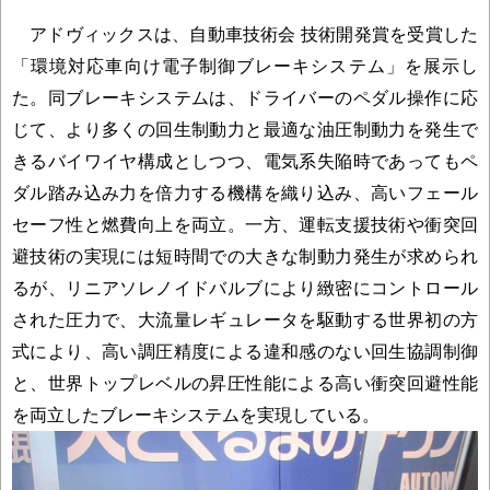
アドヴィックスは、自動車技術会 技術開発賞を受賞した
「環境対応車向け電子制御ブレーキシステム」を展示し
た。同ブレーキシステムは、ドライバーのペダル操作に応
じて、より多くの回生制動力と最適な油圧制動力を発生で
きるバイワイヤ構成としつつ、電気系失陥時であってもペ
ダル踏み込み力を倍力する機構を織り込み、高いフェール
セーフ性と燃費向上を両立。一方、運転支援技術や衝突回
避技術の実現には短時間での大きな制動力発生が求められ
るが、リニアソレノイドバルブにより緻密にコントロール
された圧力で、大流量レギュレータを駆動する世界初の方
式により、高い調圧精度による違和感のない回生協調制御
と、世界トップレベルの昇圧性能による高い衝突回避性能
を両立したブレーキシステムを実現している。