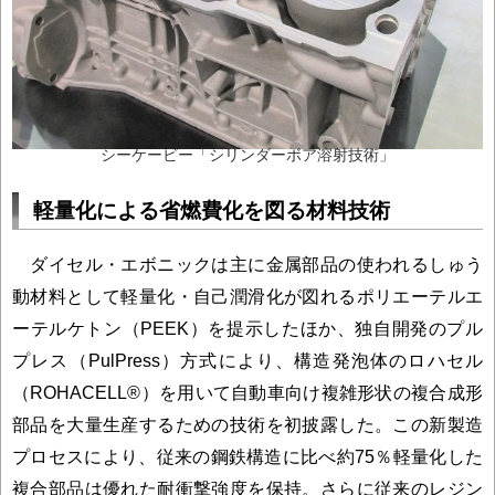
シーケービー「シリンダーボア溶射技術」
軽量化による省燃費化を図る材料技術
ダイセル・エボニックは主に金属部品の使われるしゅう
動材料として軽量化・自己潤滑化が図れるポリエーテルエ
ーテルケトン（PEEK）を提示したほか、独自開発のプル
プレス（PulPress）方式により、構造発泡体のロハセル
（ROHACELL®）を用いて自動車向け複雑形状の複合成形
部品を大量生産するための技術を初披露した。この新製造
プロセスにより、従来の鋼鉄構造に比べ約75％軽量化した
複合部品は優れた耐衝撃強度を保持。さらに従来のレジン