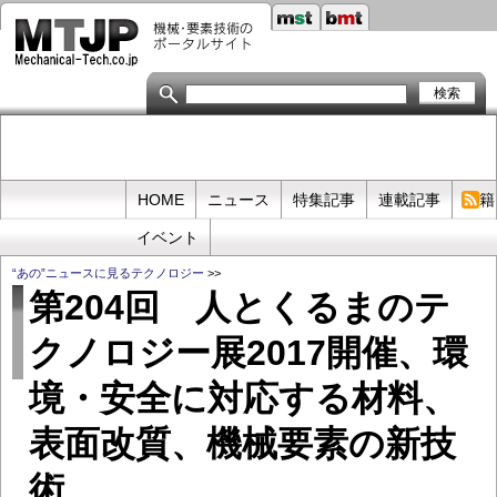
メ
イ
ン
コ
ン
テ
ン
ツ
に
移
Primary
HOME
ニュース
特集記事
連載記事
書籍
動
links
イベント
“あの”ニュースに見るテクノロジー
>>
第204回 人とくるまのテ
クノロジー展2017開催、環
境・安全に対応する材料、
表面改質、機械要素の新技
術