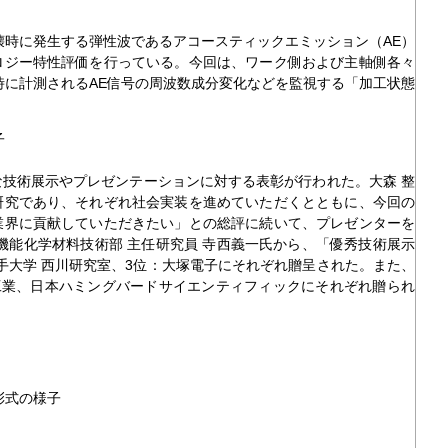
時に発生する弾性波であるアコースティックエミッション（AE）
ロジー特性評価を行っている。今回は、ワーク側および主軸側各々
時に計測されるAE信号の周波数成分変化などを監視する「加工状態
子
技術展示やプレゼンテーションに対する表彰が行われた。大森 整
研究であり、それぞれ社会実装を進めていただくとともに、今回の
業界に貢献していただきたい」との総評に続いて、プレゼンターを
機能化学材料技術部 主任研究員 寺西義一氏から、「優秀技術展示
岩手大学 西川研究室、3位：大塚電子にそれぞれ贈呈された。また、
池上金型工業、日本ハミングバードサイエンティフィックにそれぞれ贈られ
彰式の様子