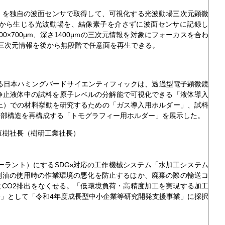
を独自の波面センサで取得して、可視化する光波動場三次元顕微
象から生じる光波動場を、結像素子を介さずに波面センサに記録し
×700μm、深さ1400μmの三次元情報を対象にフォーカスを合わ
三次元情報を後から無段階で任意面を再生できる。
る日本ハミングバードサイエンティフィックは、透過型電子顕微鏡
静止液体中の試料を原子レベルの分解能で可視化できる「液体導入
以上）での材料挙動を研究するための「ガス導入用ホルダー」、試料
内部構造を再構成する「トモグラフィー用ホルダー」を展示した。
直樹社長（樹研工業社長）
ラント）にするSDGs対応の工作機械システム「水加工システム
削油の使用時の作業環境の悪化を防止するほか、廃棄の際の輸送コ
CO2排出をなくせる。「低環境負荷・高精度加工を実現する加工
」として「令和4年度成長型中小企業等研究開発支援事業」に採択