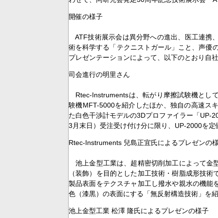
開催の様子
ATF技術展示会は異分野への進出、医工連携
術を科学する「テクニストガール」こと、声優の
プレゼンテーションによって、以下のとおり自
司会進行の明里さん
Rtec-Instrumentsは、転がり摩擦試
験機MFT-5000を紹介したほか、独自の高
た白色干渉計モデルの3Dプロファイラー「UP-2
3月末日）受注受け付け分に限り、UP-2000を
Rtec-Instruments 兒島正宜氏によるプレゼンの
池上金型工業は、超精密切削加工によって金型
（装飾）を目的とした加工技術・樹脂成形技術
製品表面をテクスチャ加工し撥水や親水の機能
色（漆黒）の表面にする「無反射構造技術」を
池上金型工業 松澤 隆氏によるプレゼンの様子