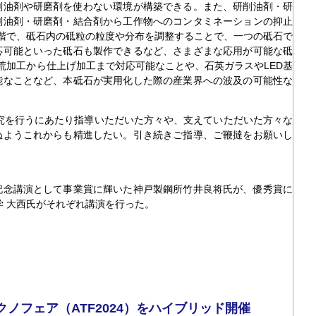
削油剤や研磨剤を使わない環境が構築できる。また、研削油剤・研
削油剤・研磨剤・結合剤から工作物へのコンタミネーションの抑止
段階で、砥石内の砥粒の粒度や分布を調整することで、一つの砥石で
応可能といった砥石も製作できるなど、さまざまな応用が可能な砥
、荒加工から仕上げ加工まで対応可能なことや、石英ガラスやLED基
能なことなど、本砥石が実用化した際の産業界への波及の可能性な
究を行うにあたり指導いただいた方々や、支えていただいた方々な
ぬようこれからも精進したい。引き続きご指導、ご鞭撻をお願いし
念講演として事業賞に輝いた神戸製鋼所竹井良将氏が、優秀賞に
学 大西氏がそれぞれ講演を行った。
ノフェア（ATF2024）をハイブリッド開催