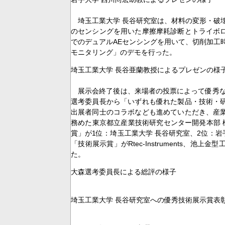
埼玉工業大学 長谷研究室は、材料の変形・破壊
のセンシングを用いた摩擦摩耗診断とトライボ
でのデュアルAEセンシングを用いて、切削加工
モニタリング」のデモを行った。
埼玉工業大学 長谷亜蘭教授によるプレゼンの様
展示会終了後は、来場者の投票によって優秀な
選考委員長から「いずれも優れた製品・技術・
出展者同士のコラボなども進めていただき、産
務めた東京都立産業技術研究センター開発本部 
賞」が1位：埼玉工業大学 長谷研究室、2位：
「技術展示賞」がRtec-Instruments、
た。
大森選考委員長による総評の様子
埼玉工業大学 長谷研究室への優秀技術展示賞表