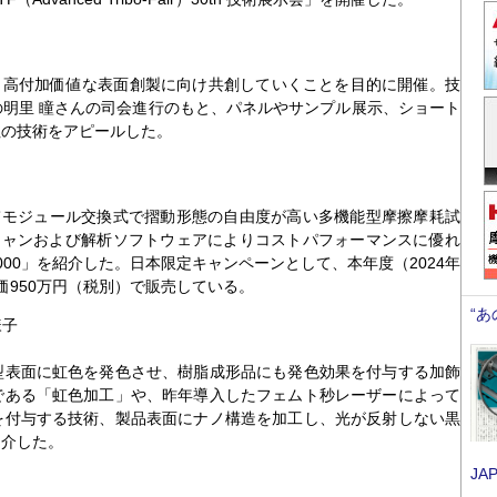
、高付加価値な表面創製に向け共創していくことを目的に開催。技
明里 瞳さんの司会進行のもと、パネルやサンプル展示、ショート
社の技術をアピールした。
験機としてモジュール交換式で摺動形態の自由度が高い多機能型摩擦摩耗試
速スキャンおよび解析ソフトウェアによりコストパフォーマンスに優れ
000」を紹介した。日本限定キャンペーンとして、本年度（2024年
定価950万円（税別）で販売している。
“
様子
表面に虹色を発色させ、樹脂成形品にも発色効果を付与する加飾
である「虹色加工」や、昨年導入したフェムト秒レーザーによって
を付与する技術、製品表面にナノ構造を加工し、光が反射しない黒
紹介した。
JA