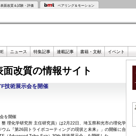
表面改質＆試験・評価
ベアリング＆モーション
ME
ニュース
特集記事
連載記事
書籍・文献
イベント
 表面改質の情報サイト
TF技術展示会を開催
示会を開催
整 理化学研究所 主任研究員）は2月22日、埼玉県和光市の理化学
ジウム『第26回トライボコーティングの現状と未来』」の開催に合
vanced Tribo-Fair）30th 技術展示会」を開催した。