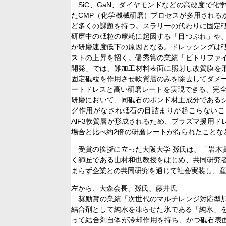
SiC、GaN、ダイヤモンドなどの高硬度で化
たCMP（化学機械研磨）プロセスが多用される
ど多くの課題を持つ。スラリーの代わりに固定
研磨中の砥粒の摩耗に起因する「目つぶれ」や
が研磨速度低下の原因となる。ドレッシングは
ストの上昇を招く。優秀賞の業績「ビトリファ
開発」では、難加工材料表面に照射し改質膜を形
固定砥粒を作用させ軟質層のみを除去してダメ
ートドレスと高い研磨レートを実現できる、完全
研磨において、同砥石のボンド材主成分である
グ作用がなされ砥石の目詰まりが起こらないこと
AlF3軟質層が形成されるため、プラズマ援用
場合と比べ約2倍の研磨レートが得られたことな
受賞の挨拶に立った大阪大学 孫氏は、「岩木
く師匠である山村和也教授をはじめ、共同研究
まらず企業との共同研究を通じて社会実装し、
左から、大森会長、孫氏、藤井氏
奨励賞の業績「次世代のマルチレンジ対応型加
結合剤として純水を凍らせた氷である「純氷」を
って結合剤自体が冷却作用を持ち、かつ砥石表面