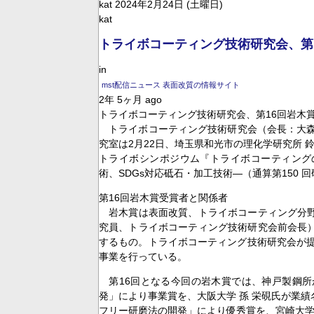
kat 2024年2月24日 (土曜日)
kat
トライボコーティング技術研究会、第
in
mst配信ニュース 表面改質の情報サイト
2年 5ヶ月 ago
トライボコーティング技術研究会、第16回岩木
トライボコーティング技術研究会（会長：大森 
究室は2月22日、埼玉県和光市の理化学研究所 
トライボシンポジウム『トライボコーティング
術、SDGs対応砥石・加工技術―（通算第150
第16回岩木賞受賞者と関係者
岩木賞は表面改質、トライボコーティング分野
究員、トライボコーティング技術研究会前会長
するもの。トライボコーティング技術研究会が提
事業を行っている。
第16回となる今回の岩木賞では、神戸製鋼所が業
発」により事業賞を、大阪大学 孫 栄硯氏が業
フリー研磨法の開発」により優秀賞を、宮崎大学