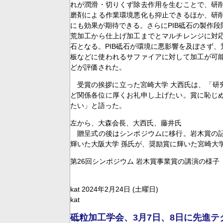
れが潤滑・切りくず除去作用を生むことで、研
磨剤による作業環境悪化も抑止できるほか、研
にも効果が期待できる。さらにPIB砥石の製作
荒加工から仕上げ加工までとマルチレンジに対
石となる。PIB砥石が環境に悪影響を及ぼさず
板などに使われるサファイアに対して加工が可
どが評価された。
受賞の挨拶に立った宮崎大学 大西氏は、「研
ど関係各位に厚くお礼申し上げたい。賞に恥じ
たい」と語った。
左から、大森会長、大西氏、藤井氏
贈呈式の後はシンポジウムに移行。岩木賞の記
輝いた大阪大学 孫氏が、奨励賞に輝いた宮崎大
第26回シンポジウム 岩木賞事業賞の講演の様子
kat 2024年2月24日 (土曜日)
kat
砥粒加工学会、3月7日、8日に先進テク