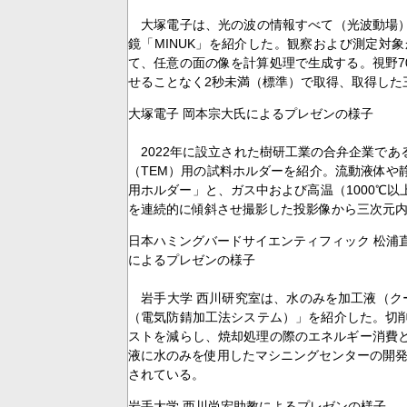
大塚電子は、光の波の情報すべて（光波動場）
鏡「MINUK」を紹介した。観察および測定対
て、任意の面の像を計算処理で生成する。視野700
せることなく2秒未満（標準）で取得、取得した
大塚電子 岡本宗大氏によるプレゼンの様子
2022年に設立された樹研工業の合弁企業であ
（TEM）用の試料ホルダーを紹介。流動液体や
用ホルダー」と、ガス中および高温（1000℃
を連続的に傾斜させ撮影した投影像から三次元
日本ハミングバードサイエンティフィック 松浦
によるプレゼンの様子
岩手大学 西川研究室は、水のみを加工液（クー
（電気防錆加工法システム）」を紹介した。切
ストを減らし、焼却処理の際のエネルギー消費と
液に水のみを使用したマシニングセンターの開発
されている。
岩手大学 西川尚宏助教によるプレゼンの様子