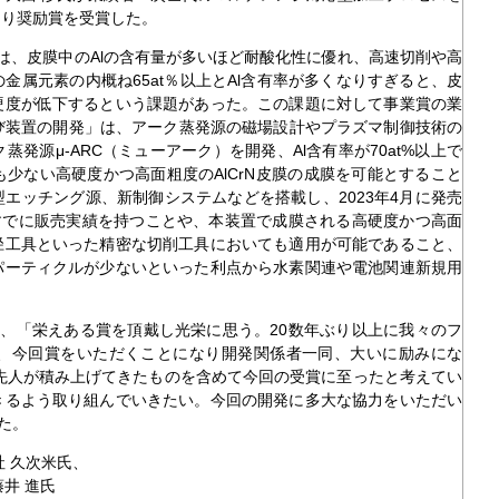
より奨励賞を受賞した。
膜は、皮膜中のAlの含有量が多いほど耐酸化性に優れ、高速切削や高
金属元素の内概ね65at％以上とAl含有率が多くなりすぎると、皮
硬度が低下するという課題があった。この課題に対して事業賞の業
膜および装置の開発」は、アーク蒸発源の磁場設計やプラズマ制御技術の
発源μ-ARC（ミューアーク）を開発、Al含有率が70at%以上で
少ない高硬度かつ高面粗度のAlCrN皮膜の成膜を可能とすること
エッチング源、新制御システムなどを搭載し、2023年4月に発売
Xがすでに販売実績を持つことや、本装置で成膜される高硬度かつ高面
径工具といった精密な切削工具においても適用が可能であること、
パーティクルが少ないといった利点から水素関連や電池関連新規用
。
、「栄えある賞を頂戴し光栄に思う。20数年ぶり以上に我々のフ
、今回賞をいただくことになり開発関係者一同、大いに励みにな
、先人が積み上げてきたものを含めて今回の受賞に至ったと考えてい
きるよう取り組んでいきたい。今回の開発に多大な協力をいただい
た。
 久次米氏、
井 進氏