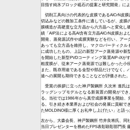
目指す純氷ブロック砥石の提案と研究開発」に
切削工具向けの代表的な皮膜であるAlCrN皮
切込みなどの難加工条件に適しているが、皮膜の
膜構造が高硬度な立方晶から六方晶へと変化し
績「AIP法による高Al含有立方晶AlCrN皮
開発、蒸発源試作や成膜実験などを行い、アーク蒸
あっても立方晶を維持し、マクロパーティクルも
に成功したもの。上記の新型アーク蒸発源や新型
を開始した新型PVDコーティング装置AIP-i
粗度膜が、従来アーク蒸発源では難しかった小
また、既存用途である金型や部品だけでなく、
途への展開も期待できることなどが評価された
受賞の挨拶に立った神戸製鋼所 久次米 進氏は
ラッグシップモデルとなる新装置の開発ができ
る。当社では1986年から真空成膜事業を開始
る。引き続き本業界および社会の発展に貢献で
たMOLDINO様に厚くお礼申し上げたい」と語っ
左から、大森会長、神戸製鋼所 竹井良将氏、同社
当日プレゼンターを務めたFPS表彰顕彰部門長 藤