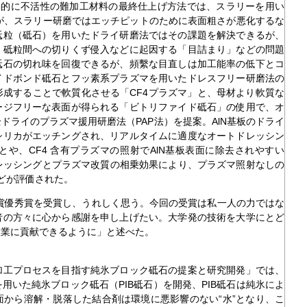
学的に不活性の難加工材料の最終仕上げ方法では、スラリーを用い
が、スラリー研磨ではエッチピットのために表面粗さが悪化するな
砥粒（砥石）を用いたドライ研磨法ではその課題を解決できるが、
、砥粒間への切りくず侵入などに起因する「目詰まり」などの問題
砥石の切れ味を回復できるが、頻繫な目直しは加工能率の低下とコ
イドボンド砥石とフッ素系プラズマを用いたドレスフリー研磨法の
成することで軟質化させる「CF4プラズマ」と、母材より軟質な
ージフリーな表面が得られる「ビトリファイド砥石」の使用で、オ
ドライのプラズマ援用研磨法（PAP法）を提案。AlN基板のドライ
シリカがエッチングされ、リアルタイムに適度なオートドレッシン
や、CF4 含有プラズマの照射でAlN基板表面に除去されやすい
ドレッシングとプラズマ改質の相乗効果により、プラズマ照射なしの
どが評価された。
賞優秀賞を受賞し、うれしく思う。今回の受賞は私一人の力ではな
者の方々に心から感謝を申し上げたい。大学発の技術を大学にとど
産業に貢献できるように」と述べた。
工プロセスを目指す純氷ブロック砥石の提案と研究開発」では、
用いた純氷ブロック砥石（PIB砥石）を開発、PIB砥石は純氷によ
から溶解・脱落した結合剤は環境に悪影響のない“水”となり、こ