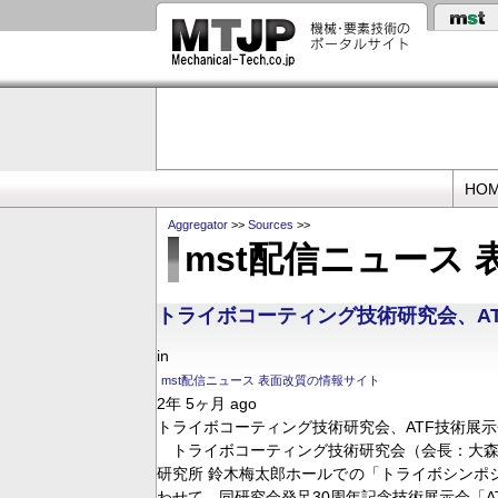
メ
イ
ン
コ
ン
テ
ン
ツ
に
Primary
移
HO
動
links
Aggregator
>>
Sources
>>
mst配信ニュース
トライボコーティング技術研究会、A
in
mst配信ニュース 表面改質の情報サイト
2年 5ヶ月 ago
トライボコーティング技術研究会、ATF技術展
トライボコーティング技術研究会（会長：大森 
研究所 鈴木梅太郎ホールでの「トライボシンポ
わせて、同研究会発足30周年記念技術展示会「ATF（Ad