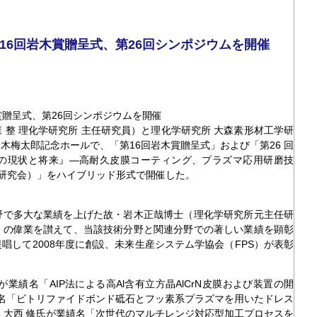
16回岩木賞贈呈式、第26回シンポジウムを開催
賞贈呈式、第26回シンポジウムを開催
整 理化学研究所 主任研究員）と理化学研究所 大森素形材工学研
鈴木梅太郎記念ホールで、「第16回岩木賞贈呈式」および「第26 回
の現状と将来』―高耐久皮膜コーティング、プラズマ応用研磨技
 回研究会）」をハイブリッド形式で開催した。
で多大な業績を上げた故・岩木正哉博士（理化学研究所元主任研
）の偉業を讃えて、当該技術分野と関連分野での著しい業績を顕彰
唱して2008年度に創設、未来生産システム学協会（FPS）が表彰
績名「AIP法による高Al含有立方晶AlCrN皮膜および装置の開
績名「ビトリファイドボンド砥石とフッ素系プラズマを用いたドレス
 大西 修氏が業績名「次世代のマルチレンジ対応型加工プロセスを