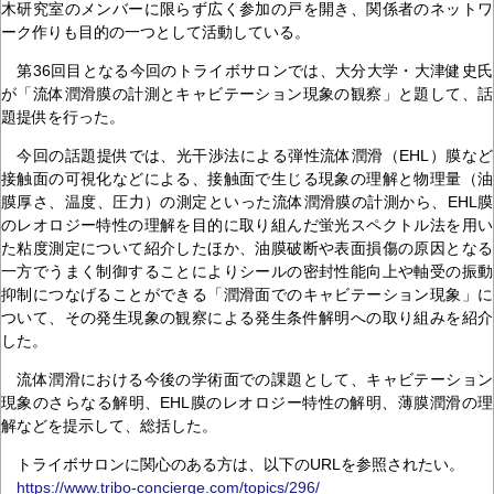
木研究室のメンバーに限らず広く参加の戸を開き、関係者のネットワ
ーク作りも目的の一つとして活動している。
第36回目となる今回のトライボサロンでは、大分大学・大津健史氏
が「流体潤滑膜の計測とキャビテーション現象の観察」と題して、話
題提供を行った。
今回の話題提供では、光干渉法による弾性流体潤滑（EHL）膜など
接触面の可視化などによる、接触面で生じる現象の理解と物理量（油
膜厚さ、温度、圧力）の測定といった流体潤滑膜の計測から、EHL膜
のレオロジー特性の理解を目的に取り組んだ蛍光スペクトル法を用い
た粘度測定について紹介したほか、油膜破断や表面損傷の原因となる
一方でうまく制御することによりシールの密封性能向上や軸受の振動
抑制につなげることができる「潤滑面でのキャビテーション現象」に
ついて、その発生現象の観察による発生条件解明への取り組みを紹介
した。
流体潤滑における今後の学術面での課題として、キャビテーション
現象のさらなる解明、EHL膜のレオロジー特性の解明、薄膜潤滑の理
解などを提示して、総括した。
トライボサロンに関心のある方は、以下のURLを参照されたい。
https://www.tribo-concierge.com/topics/296/