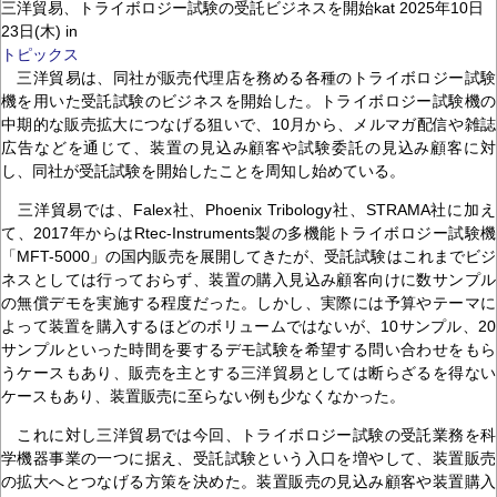
三洋貿易、トライボロジー試験の受託ビジネスを開始kat 2025年10日
23日(木) in
トピックス
三洋貿易は、同社が販売代理店を務める各種のトライボロジー試験
機を用いた受託試験のビジネスを開始した。トライボロジー試験機の
中期的な販売拡大につなげる狙いで、10月から、メルマガ配信や雑誌
広告などを通じて、装置の見込み顧客や試験委託の見込み顧客に対
し、同社が受託試験を開始したことを周知し始めている。
三洋貿易では、Falex社、Phoenix Tribology社、STRAMA社に加え
て、2017年からはRtec-Instruments製の多機能トライボロジー試験機
「MFT-5000」の国内販売を展開してきたが、受託試験はこれまでビジ
ネスとしては行っておらず、装置の購入見込み顧客向けに数サンプル
の無償デモを実施する程度だった。しかし、実際には予算やテーマに
よって装置を購入するほどのボリュームではないが、10サンプル、20
サンプルといった時間を要するデモ試験を希望する問い合わせをもら
うケースもあり、販売を主とする三洋貿易としては断らざるを得ない
ケースもあり、装置販売に至らない例も少なくなかった。
これに対し三洋貿易では今回、トライボロジー試験の受託業務を科
学機器事業の一つに据え、受託試験という入口を増やして、装置販売
の拡大へとつなげる方策を決めた。装置販売の見込み顧客や装置購入