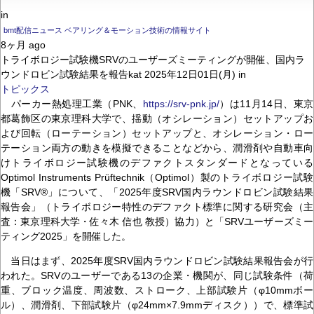
in
bmt配信ニュース ベアリング＆モーション技術の情報サイト
8ヶ月 ago
トライボロジー試験機SRVのユーザーズミーティングが開催、国内ラ
ウンドロビン試験結果を報告kat 2025年12日01日(月) in
トピックス
パーカー熱処理工業（PNK、
https://srv-pnk.jp/
）は11月14日、東京
都葛飾区の東京理科大学で、揺動（オシレーション）セットアップお
よび回転（ローテーション）セットアップと、オシレーション・ロー
テーション両方の動きを模擬できることなどから、潤滑剤や自動車向
けトライボロジー試験機のデファクトスタンダードとなっている
Optimol Instruments Prüftechnik（Optimol）製のトライボロジー試験
機「SRV®」について、「2025年度SRV国内ラウンドロビン試験結果
報告会」（トライボロジー特性のデファクト標準に関する研究会（主
査：東京理科大学・佐々木 信也 教授）協力）と「SRVユーザーズミー
ティング2025」を開催した。
当日はまず、2025年度SRV国内ラウンドロビン試験結果報告会が行
われた。SRVのユーザーである13の企業・機関が、同じ試験条件（荷
重、ブロック温度、周波数、ストローク、上部試験片（φ10mmボー
ル）、潤滑剤、下部試験片（φ24mm×7.9mmディスク））で、標準試