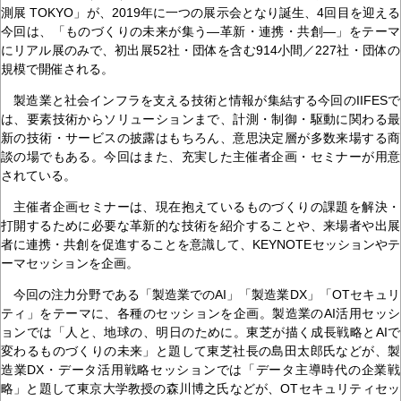
測展 TOKYO」が、2019年に一つの展示会となり誕生、4回目を迎える
今回は、「ものづくりの未来が集う―革新・連携・共創―」をテーマ
にリアル展のみで、初出展52社・団体を含む914小間／227社・団体の
規模で開催される。
製造業と社会インフラを支える技術と情報が集結する今回のIIFESで
は、要素技術からソリューションまで、計測・制御・駆動に関わる最
新の技術・サービスの披露はもちろん、意思決定層が多数来場する商
談の場でもある。今回はまた、充実した主催者企画・セミナーが用意
されている。
主催者企画セミナーは、現在抱えているものづくりの課題を解決・
打開するために必要な革新的な技術を紹介することや、来場者や出展
者に連携・共創を促進することを意識して、KEYNOTEセッションやテ
ーマセッションを企画。
今回の注力分野である「製造業でのAI」「製造業DX」「OTセキュリ
ティ」をテーマに、各種のセッションを企画。製造業のAI活用セッシ
ョンでは「人と、地球の、明日のために。東芝が描く成長戦略とAIで
変わるものづくりの未来」と題して東芝社長の島田太郎氏などが、製
造業DX・データ活用戦略セッションでは「データ主導時代の企業戦
略」と題して東京大学教授の森川博之氏などが、OTセキュリティセッ