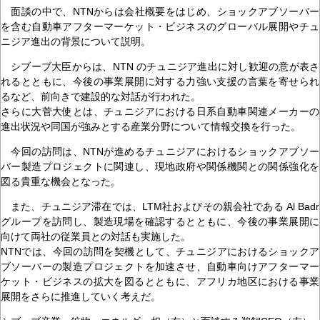
面談の中で、NTNからは会社概要をはじめ、ショックアブソーバー
を含む自動車アフターマーケット・ビジネスのグローバル展開やチュ
ニジア進出の背景について説明。
シブーブ大臣からは、NTN のチュニジア進出に対し歓迎の意が表さ
れるとともに、今後の事業展開に対する力強い支援の言葉を寄せられ
るなど、前向きで建設的な対話が行われた。
さらに大菅大使とは、チュニジアにおける日系自動車関連メーカーの
進出状況や同国が強みとする産業分野について情報交換を行った。
今回の訪問は、NTNが進めるチュニジアにおけるショックアブソー
バー製造プロジェクトに関連し、現地政府や関係機関との関係強化を
図る貴重な機会となった。
また、チュニジア滞在では、LTM社およびその親会社である Al Badr
グループを訪問し、製造現場を確認するとともに、今後の事業展開に
向けて両社の従業員との対話も実施した。
NTNでは、今回の訪問を契機として、チュニジアにおけるショックア
ブソーバーの製造プロジェクトを加速させ、自動車向けアフターマー
ケット・ビジネスの拡大を図るとともに、アフリカ地区における事業
展開をさらに推進していく考えだ。