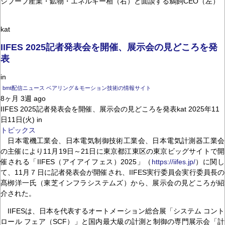
シブーブ産業・鉱物・エネルギー相（右）と面談する鵜飼CEO（左）
kat
IIFES 2025記者発表会を開催、展示会の見どころを発
表
in
bmt配信ニュース ベアリング＆モーション技術の情報サイト
8ヶ月 3週 ago
IIFES 2025記者発表会を開催、展示会の見どころを発表kat 2025年11
日11日(火) in
トピックス
日本電機工業会、日本電気制御技術工業会、日本電気計測器工業会
の主催により11月19日～21日に東京都江東区の東京ビッグサイトで開
催される「IIFES（アイアイフェス）2025」（
https://iifes.jp/
）に関し
て、11月７日に記者発表会が開催され、IIFES実行委員会実行委員長の
髙栁洋一氏（東芝インフラシステムズ）から、展示会の見どころが紹
介された。
IIFESは、日本を代表するオートメーション総合展「システム コント
ロール フェア（SCF）」と国内最大級の計測と制御の専門展示会「計