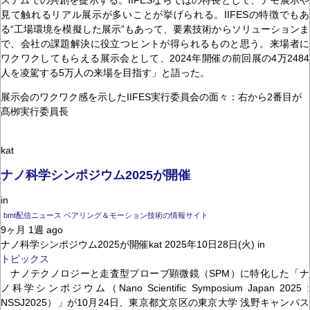
見て触れるリアル展示が多いことが挙げられる。IIFESの特徴でもあ
る“工場環境を模擬した展示”もあって、要素技術からソリューションま
で、会社の課題解決に役立つヒントが得られるものと思う。来場者に
ワクワクしてもらえる展示会として、2024年開催の前回展の4万2484
人を凌駕する5万人の来場を目指す」と語った。
展示会のワクワク感を示したIIFES実行委員会の面々：右から2番目が
髙栁実行委員長
kat
ナノ科学シンポジウム2025が開催
in
bmt配信ニュース ベアリング＆モーション技術の情報サイト
9ヶ月 1週 ago
ナノ科学シンポジウム2025が開催kat 2025年10日28日(火) in
トピックス
ナノテクノロジーと走査型プローブ顕微鏡（SPM）に特化した「ナ
ノ科学シンポジウム（Nano Scientific Symposium Japan 2025 :
NSSJ2025）」が10月24日、東京都文京区の東京大学 浅野キャンパス