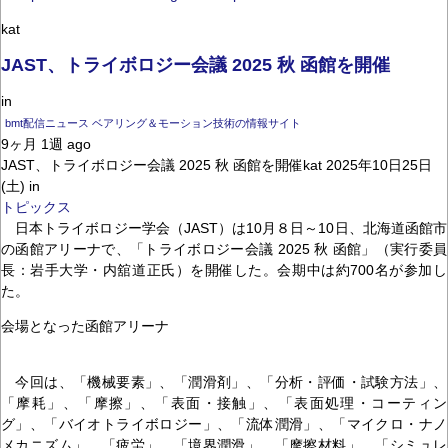
kat
JAST、トライボロジー会議 2025 秋 函館を開催
in
bmt配信ニュース ベアリング＆モーション技術の情報サイト
9ヶ月 1週 ago
JAST、トライボロジー会議 2025 秋 函館を開催kat 2025年10日25日
(土) in
トピックス
日本トライボロジー学会（JAST）は10月８日～10日、北海道函館市
の函館アリーナで、「トライボロジー会議 2025 秋 函館」（実行委員
長：岩手大学・内舘道正氏）を開催した。会期中は約700名が参加し
た。
会場となった函館アリーナ
今回は、「機械要素」、「潤滑剤」、「分析・評価・試験方法」、
「摩耗」、「摩擦」、「表面・接触」、「表面処理・コーティン
グ」、「バイオトライボロジー」、「流体潤滑」、「マイクロ・ナノ
メカニズム」、「疲労」、「境界潤滑」、「摩擦材料」、「シミュレ