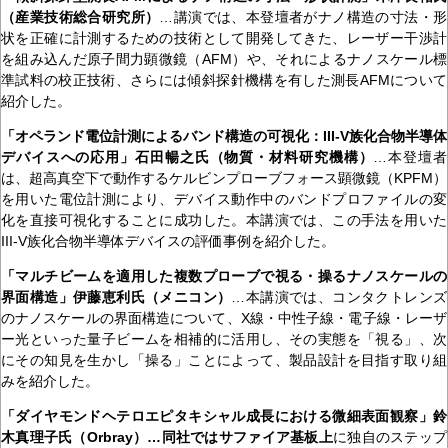
（産業技術総合研究所）
…講演では、本登壇者がナノ構造の寸法・形
状を正確に計測するための技術として開発してきた、レーザー干渉計
を組み込んだ原子間力顕微鏡（AFM）や、それによるナノスケール標
準試料の校正技術、さらには傾斜探針機構を有した測長AFMについて
紹介した。
「オペランド電位計測によるバンド構造の可視化：III-V族化合物半導体
デバイスへの応用」石田暢之氏（物質・材料研究機構）
…本登壇者
は、超高真空下で動作するケルビンプローブフォース顕微鏡（KPFM）
を用いた電位計測により、デバイス動作中のバンドプロファイルの変
化を直接可視化することに成功した。本講演では、この手法を用いた
III-V族化合物半導体デバイスの評価事例を紹介した。
「マルチビームを適用した複数プローブで視る・操るナノスケールの
界面構造」伊藤恵利氏（メニコン）
…本講演では、コンタクトレンズ
のナノスケールの界面構造について、X線・中性子線・電子線・レーザ
ー光といった量子ビームを相補的に活用し、その実態を「視る」、次
にその知見を生かし「操る」ことによって、製品設計を目指す取り組
みを紹介した。
「ダイヤモンドヘテロエピタキシャル成長における微細表面観察」鈴
木真理子氏（Orbray）…同社ではサファイア基板上
に独自のステップ