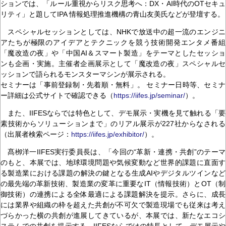
ションでは、「ルール重視からリスク思考へ：DX・AI時代のOTセキュ
リティ」と題してIPA 情報処理推進機構の青山友美氏などが登壇する。
スペシャルセッションとしては、NHKで放送中の超一流のエンジニ
アたちが極限のアイデアとテクニックを競う技術開発エンタメ番組
「魔改造の夜」や「中国AI＆スマート製造」をテーマとしたセッショ
ンも企画・実施。主催者企画展示として「魔改造の夜」スペシャルセ
ッションで語られるモンスターマシンが展示される。
セミナーは「事前登録制・先着順・無料」。 セミナー日時等、セミナ
ー詳細は公式サイトで確認できる（
https://iifes.jp/seminar/
）。
また、IIFESならでは特色として、デモ展示・実機を見て触れる「要
素技術からソリューションまで」のリアル展示が227社からなされる
（出展者検索ページ：
https://iifes.jp/exhibitor/
）。
髙栁洋一IIFES実行委員長は、「今回の“革新・連携・共創”のテーマ
のもと、本展では、地球環境問題や気候変動など世界的課題に直面す
る製造業における課題の解決の鍵となる生成AIやデジタルツインなど
の最先端の革新技術、製造業の変革に重要なIT（情報技術）とOT（制
御技術）の連携による全体最適による課題解決を提示。さらに、成長
には業界や組織の枠を超えた共創が不可欠で製造現場でも従来は考え
づらかった横の共創が進展してきているが、本展では、新たなエコシ
ステムでの共創を提示する。IIFESならではの特長として、デモ展示や