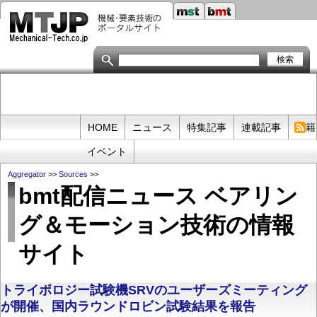
メ
イ
ン
コ
ン
テ
ン
ツ
に
移
Primary
HOME
ニュース
特集記事
連載記事
書籍
動
links
イベント
Aggregator
>>
Sources
>>
bmt配信ニュース ベアリン
グ＆モーション技術の情報
サイト
トライボロジー試験機SRVのユーザーズミーティング
が開催、国内ラウンドロビン試験結果を報告