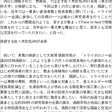
同日に開催された「懇親会」ではまず佐々木信也JAST会長（東京理
科大学）が挨拶に立ち、「今回は多くの方に参加いただき、感謝して
いる。近年では一番多い参加者数と発表者数と聞いている。トライボ
ロジー会議に参加しての目標の一つは確かに研究発表を行うことだ
が、これからの懇親会のような、皆さまが集まってFace to faceで情報
交換を行うことは、当学会の一番大事な機会だと思う。是非とも活発
な交流を行っていただきたい」と語った。
挨拶する佐々木信也JAST会長
続いて、来賓の挨拶として大泉潤 函館市長が、「トライボロジー会
議2025秋函館が、このような多くの方々の全国各地からの参加のもと
盛大に行われていることを心から喜びを申し上げたい。実行委員会を
はじめ関係者の皆さまに、数ある候補地から函館を選んでいただき、
この地での開催に多大な尽力をいただき、感謝したい。トライボロジ
ーは摩擦や摩耗、潤滑といった現象を対象として、省エネルギーや環
境負荷低減など、生産効率向上が求められる製造業や加工業において
重要な分野と認識している。日本の技術力や産業の発展に大きな役割
を果たしてきた皆さまの研究に敬意を表したい。今回の会議では過去
最多となる約350件の研究発表や企業の展示、函館市民が自由に参加で
きる特別講演会などが行われている。函館の地で活発な議論と交流が