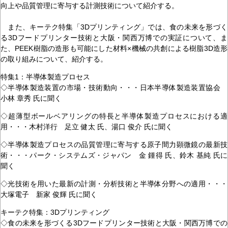
向上や品質管理に寄与する計測技術について紹介する。
また、キーテク特集「3Dプリンティング」では、食の未来を形づく
る3Dフードプリンター技術と大阪・関西万博での実証について、ま
た、PEEK樹脂の造形も可能にした材料×機械の共創による樹脂3D造形
の取り組みについて、紹介する。
特集1：半導体製造プロセス
◇半導体製造装置の市場・技術動向・・・日本半導体製造装置協会
小林 章秀 氏に聞く
◇超薄型ボールベアリングの特長と半導体製造プロセスにおける適
用・・・木村洋行 足立 健太 氏、湯口 俊介 氏に聞く
◇半導体製造プロセスの品質管理に寄与する原子間力顕微鏡の最新技
術・・・パーク・システムズ・ジャパン 金 鍾得 氏、鈴木 基純 氏に
聞く
◇光技術を用いた最新の計測・分析技術と半導体分野への適用・・・
大塚電子 新家 俊輝 氏に聞く
キーテク特集：3Dプリンティング
◇食の未来を形づくる3Dフードプリンター技術と大阪・関西万博での