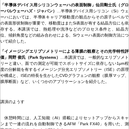
「半導体デバイス用シリコンウェーハの表面制御」仙田剛士氏（グロ
ーバルウェーハズ・ジャパン）
…半導体デバイス用シリコン（Si）ウェ
ーハにおいては、半導体キャリア移動度の観点からその原子レベルで
の表面形状制御が重要で、移動度はまたSi表面が有する結晶方位にも依
存する。本講演では、熱処理や洗浄などのプロセス条件と、結晶方
位、傾斜角度などの組み合わせによる、Siウェーハ表面の制御方法につ
いて紹介した。
「イメージングエリプソメトリーによる薄膜の観察とその光学特性評
価」岡野 俊氏（Park Systems）
…本講演では、一般的なエリプソメト
リーと違い、面での測定が可能でスポットサイズに依存しない1μm程
度の分解能を有するイメージング分光エリプソメトリー（ISE）の原理
や構成と、ISEの特長を生かしたCVDグラフェンの観察（膜厚マップ、
膜厚断面）など、いくつかのアプリケーションを紹介した。
講演のようす
休憩時間には、人工知能（AI）搭載によりセットアップからスキャ
ンまで一連の流れを自動制御できるAFM「Park FX40」を用いた、測