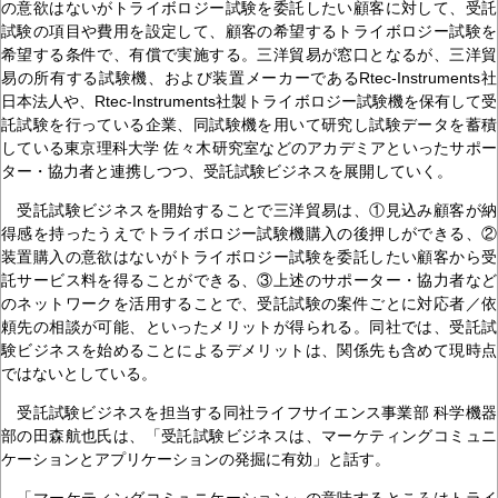
の意欲はないがトライボロジー試験を委託したい顧客に対して、受託
試験の項目や費用を設定して、顧客の希望するトライボロジー試験を
希望する条件で、有償で実施する。三洋貿易が窓口となるが、三洋貿
易の所有する試験機、および装置メーカーであるRtec-Instruments社
日本法人や、Rtec-Instruments社製トライボロジー試験機を保有して受
託試験を行っている企業、同試験機を用いて研究し試験データを蓄積
している東京理科大学 佐々木研究室などのアカデミアといったサポー
ター・協力者と連携しつつ、受託試験ビジネスを展開していく。
受託試験ビジネスを開始することで三洋貿易は、①見込み顧客が納
得感を持ったうえでトライボロジー試験機購入の後押しができる、②
装置購入の意欲はないがトライボロジー試験を委託したい顧客から受
託サービス料を得ることができる、③上述のサポーター・協力者など
のネットワークを活用することで、受託試験の案件ごとに対応者／依
頼先の相談が可能、といったメリットが得られる。同社では、受託試
験ビジネスを始めることによるデメリットは、関係先も含めて現時点
ではないとしている。
受託試験ビジネスを担当する同社ライフサイエンス事業部 科学機器
部の田森航也氏は、「受託試験ビジネスは、マーケティングコミュニ
ケーションとアプリケーションの発掘に有効」と話す。
「マーケティングコミュニケーション」の意味するところはトライ