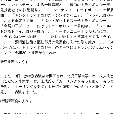
ーション」のテーマによる一般講演と、「最新のトライボロジー実用
化技術とその技術開発」、「メンテナンス・トライボロジーの新展
開」、「ヤングトライボロジストシンポジウム」、「トライボロジー
における非定常問題」、「進化・深化する高分子トライボロジー」、
「金属加工プロセスにおけるトライボロジーの最前線」、「シールに
おけるトライボロジー技術」、「カーボンニュートラル実現に向けた
トライボロジーの戦略」、「e-駆動系/駆動系の変革を支えるトライボ
ロジー－潤滑油技術と摺動部品の電動化に向けた取り組み－」、「ス
ポーツにおけるトライボロジー」のテーマによるシンポジウムセッシ
ョンで、全352件の発表がなされた。
研究発表のようす
また、9日には特別講演会が開催され、北見工業大学・桝井文人氏と
はこだて未来大学・竹川佳成氏が「カーリングをもっと強く，もっと
身近に．カーリングを支援する技術の研究，その面白さと難しさ」と
題して、講演を行った。
特別講演会のようす