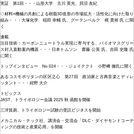
実証 第1回・・・山形大学 古川 英光、貝沼 友紀
◇材料×機械の共創による樹脂3D造形の市場拡大・活性化に向けた取り
組み・・・大塚化学 稲田 幸輔 氏、グーテンベルク 梶 貴裕 氏 に聞
く
連載
注目技術：カーボンニュートラル実現に寄与する、バイオマスグリー
ス封入直動案内機器・・・日本トムソン 齋藤 公英 氏、吉田 史隆 氏
に聞く
トップインタビュー No.024・・・ジェイテクト 小野﨑 徹氏に聞く
あるコスモポリタンの区区之心 第27回 政治家と古典音楽とディレ
ッタント・・・紺野 大介
トピックス
JAST、トライボロジー会議 2025 秋 函館を開催
三洋貿易、トライボロジー試験の受託ビジネスを開始
メカニカル・テック社、講演会・交流会「DLC・ダイヤモンドコーテ
ィングの技術と産業応用」を開催