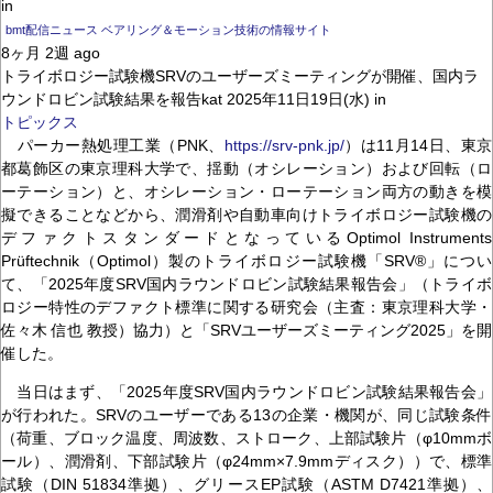
in
bmt配信ニュース ベアリング＆モーション技術の情報サイト
8ヶ月 2週 ago
トライボロジー試験機SRVのユーザーズミーティングが開催、国内ラ
ウンドロビン試験結果を報告kat 2025年11日19日(水) in
トピックス
パーカー熱処理工業（PNK、
https://srv-pnk.jp/
）は11月14日、東京
都葛飾区の東京理科大学で、揺動（オシレーション）および回転（ロ
ーテーション）と、オシレーション・ローテーション両方の動きを模
擬できることなどから、潤滑剤や自動車向けトライボロジー試験機の
デファクトスタンダードとなっているOptimol Instruments
Prüftechnik（Optimol）製のトライボロジー試験機「SRV®」につい
て、「2025年度SRV国内ラウンドロビン試験結果報告会」（トライボ
ロジー特性のデファクト標準に関する研究会（主査：東京理科大学・
佐々木 信也 教授）協力）と「SRVユーザーズミーティング2025」を開
催した。
当日はまず、「2025年度SRV国内ラウンドロビン試験結果報告会」
が行われた。SRVのユーザーである13の企業・機関が、同じ試験条件
（荷重、ブロック温度、周波数、ストローク、上部試験片（φ10mmボ
ール）、潤滑剤、下部試験片（φ24mm×7.9mmディスク））で、標準
試験（DIN 51834準拠）、グリースEP試験（ASTM D7421準拠）、