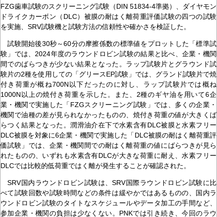
FZG歯車試験のスクリーニング試験（DIN 51834-4準拠）、ダイヤモン
ドライクカーボン（DLC）被膜の耐はく離荷重評価試験の四つの試験
を実施、SRV試験機と試験方法の信頼性や確かさを検証した。
試験開始後30秒～60分の摩擦係数の標準値をプロットした「標準試
験」では、2024年度のラウンドロビン試験の結果と比べ、企業・機関
間でのばらつきが少ない結果となった。ラップ試験片とグラウンド試
験片の2種を使用しての「グリースEP試験」では、グランド試験片で焼
付き荷重が概ね700N以下だったのに対し、ラップ試験片では概ね
1000N以上の焼付き荷重を示した。また、2種のギヤ油を用いて6企
業・機関で実施した「FZGスクリーニング試験」では、多くの企業・
機関で油種の差が見られなかったものの、焼付き荷重の値が大きくば
らつく結果となった。潤滑油介在下で水素含有DLC被膜と水素フリー
DLC被膜を対象に6企業・機関で実施した「DLC被膜の耐はく離荷重評
価試験」では、企業・機関間での耐はく離荷重の値にばらつきが見ら
れたものの、いずれも水素含有DLCが大きな荷重に耐え、水素フリー
DLCでは比較的低荷重ではく離が発生することが確認された。
SRV国内ラウンドロビン試験は、SRV国際ラウンドロビン試験に比
べて試験回数や試験時間などの条件は緩やかではあるものの、国内ラ
ウンドロビン試験のタイトなスケジュールやデータ加工の手間など、
参加企業・機関の負担は少なくない。PNKでは引き続き、今回のラウ