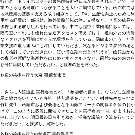
行われ、トライボロジーの最先端技術や知見が共有されることで、産
業のさらなる発展につながることを大いに期待している。函館市では
地域産業の基盤を支える取り組みとして、DX、生産性向上のために利
用する経費の一部補助、海外販路開拓の伴走支援など、企業の成長を
後押しする取り組みを行っている。中でも臨空工業団地においては、
陸海空いずれにも優れた交通アクセスを備えており、道内外との円滑
なアクセスを可能にする立地環境を有している。函館市のこうした産
業支援の取り組みにも注目していただき、次なるビジネス展開の場と
して検討していただきたい。短い滞在期間だとは思うが、函館山から
の夜景や新鮮な海産物をはじめとするグルメなど、函館の街の魅力を
存分に堪能していただきたい」と歓迎の意を述べた。
歓迎の挨拶を行う大泉 潤 函館市長
さらに内館道正 実行委員長が、「参加者の皆さま、ならびに企業展
示に協力をいただいた各社、特別講演をいただいた桝井先生ならびに
竹川先生、函館市および会場となる函館アリーナの関係者各位のおか
げで、このように盛況に開催できたことを実行委員一同、心よりお礼
申し上げたい。明日最終日も引き続き、活発な議論と交流を行ってい
ただきたい」と挨拶し、乾杯した。
乾杯の挨拶を行う内館道正 実行委員長