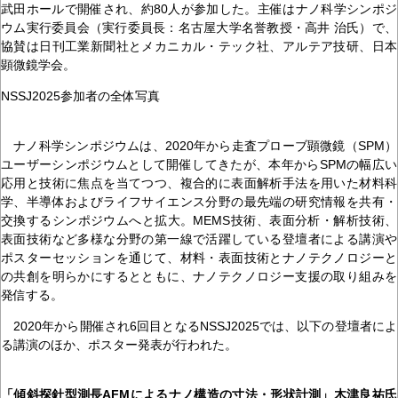
武田ホールで開催され、約80人が参加した。主催はナノ科学シンポジ
ウム実行委員会（実行委員長：名古屋大学名誉教授・高井 治氏）で、
協賛は日刊工業新聞社とメカニカル・テック社、アルテア技研、日本
顕微鏡学会。
NSSJ2025参加者の全体写真
ナノ科学シンポジウムは、2020年から走査プローブ顕微鏡（SPM）
ユーザーシンポジウムとして開催してきたが、本年からSPMの幅広い
応用と技術に焦点を当てつつ、複合的に表面解析手法を用いた材料科
学、半導体およびライフサイエンス分野の最先端の研究情報を共有・
交換するシンポジウムへと拡大。MEMS技術、表面分析・解析技術、
表面技術など多様な分野の第一線で活躍している登壇者による講演や
ポスターセッションを通じて、材料・表面技術とナノテクノロジーと
の共創を明らかにするとともに、ナノテクノロジー支援の取り組みを
発信する。
2020年から開催され6回目となるNSSJ2025では、以下の登壇者によ
る講演のほか、ポスター発表が行われた。
「傾斜探針型測長AFMによるナノ構造の寸法・形状計測」木津良祐氏