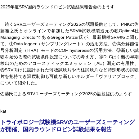
2025年度SRV国内ラウンドロビン試験結果報告会のようす
続くSRVユーザーズミーティング2025の話題提供として、PNKの佐
藤雅之氏とオンラインで参加したSRV®試験機製造元の独Optimol社
Managing DirectorであるGregor Patzer氏が、最新機種SRV®5に関し
て、①Data logger（サンプリングレート）の活用方法、②高分解能信
号分析測定（HRA）モードのCOF hysteresisの活用方法、③新しい試
験を始める際の試験条件設定についての考え方、④DLCはく離の早期
検出のためのアコースティックエミッション（AE）測定の有用性、
⑤SRV向けに設計された薄板試験片や円柱試験片など特殊形状の試験
片を把持でき温度制御も可能な新しいホルダー「ヴァリアブロック」
について紹介した。
佐藤氏によるSRVユーザーズミーティング2025の話題提供のようす
kat
トライボロジー試験機SRVのユーザーズミーティング
が開催、国内ラウンドロビン試験結果を報告