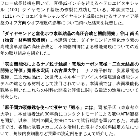
フロー成長技術を用いて、直径φ2インチを超えるヘテロエピタキシャ
ル（100）ダイヤモンド基板の作製に成功している。本講演では、
（111）ヘテロエピタキシャルダイヤモンド成長におけるサファイア基
盤のオフ方向やオフ確度の影響について調べた結果を報告した。
「ダイヤモンドと窒化ホウ素単結晶の高圧合成と機能開発」谷口 尚氏
（物質・材料研究機構）
…本講演では、ダイヤモンドと窒化ホウ素の
高純度単結晶の高圧合成と、不純物制御による機能発現についての近
年の取り組みを紹介した。
「表面機能化によるナノ粒子触媒・電池カーボン電極・二次元結晶の
開発と評価」齋藤永宏氏（名古屋大学）
…ナノ粒子触媒、炭素系電池
電極、二次元結晶は、次世代エネルギーデバイスや環境適合機能シス
テムの鍵となる材料として注目されている。本講演では、表面機能化
戦略を用いたこれらの材料の開発と評価に関する最近の進展について
発表した。
「原子間力顕微鏡を使って液中で「観る」には」
関 禎子氏（東京都立
大学）…本登壇者は約30年前にコンタクトモードによる液中AFM観察
を開始、以来、試料の固定方法について試行錯誤を重ねてきた。本講
演では、各種の吸着メカニズムを活用した液中での試料固定方法につ
いて、角膜内皮細胞など実際の測定例をまじえて紹介した。