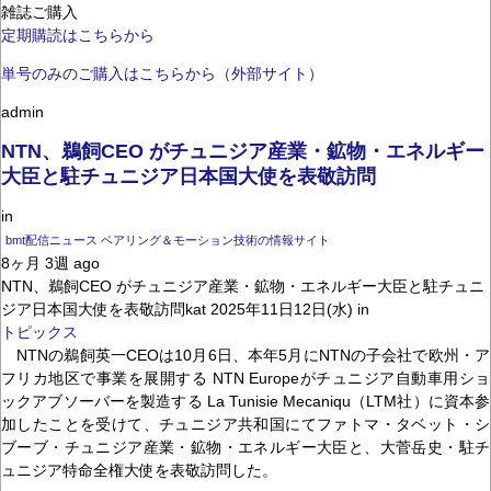
雑誌ご購入
定期購読はこちらから
単号のみのご購入はこちらから（外部サイト）
admin
NTN、鵜飼CEO がチュニジア産業・鉱物・エネルギー
大臣と駐チュニジア日本国大使を表敬訪問
in
bmt配信ニュース ベアリング＆モーション技術の情報サイト
8ヶ月 3週 ago
NTN、鵜飼CEO がチュニジア産業・鉱物・エネルギー大臣と駐チュニ
ジア日本国大使を表敬訪問kat 2025年11日12日(水) in
トピックス
NTNの鵜飼英一CEOは10月6日、本年5月にNTNの子会社で欧州・ア
フリカ地区で事業を展開する NTN Europeがチュニジア自動車用ショ
ックアブソーバーを製造する La Tunisie Mecaniqu（LTM社）に資本参
加したことを受けて、チュニジア共和国にてファトマ・タベット・シ
ブーブ・チュニジア産業・鉱物・エネルギー大臣と、大菅岳史・駐チ
ュニジア特命全権大使を表敬訪問した。