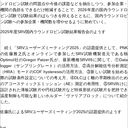
ンドロビン試験の問題点や今後の課題などを抽出しつつ、参加企業・
機関の負担をできるだけ軽減することで、2026年度の国内ラウンドロ
ビン試験で試験結果のばらつきを抑えるとともに、国内ラウンドロビ
ン試験への参加企業・機関数を増やせるように努めていく。
2025年度SRV国内ラウンドロビン試験結果報告会のようす
続く「SRVユーザーズミーティング2025」の話題提供として、PNK
の佐藤雅之氏とオンラインで参加したSRV試験機製造元である独
Optimol社のGregor Patzer氏が、最新機種SRV®5に関して、①Data
logger（サンプリングレート）の活用方法、②高分解能信号分析測定
（HRA）モードのCOF hysteresisの活用方法、③新しい試験を始める
際の試験条件設定についての考え方、④DLCはく離の早期検出のため
のアコースティックエミッション（AE）測定の有用性、⑤SRV向けに
設計された薄板試験片や円柱試験片など特殊形状の試験片を把持でき
温度制御も可能な新しいホルダー「ヴァリアブロック」について紹介
した。
佐藤氏によるSRVユーザーズミーティング2025の話題提供のようす
kat