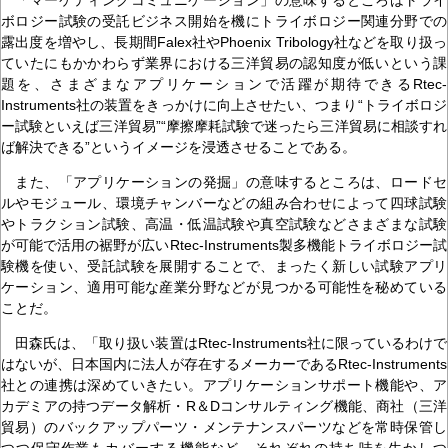
ボロジー試験の受託ビジネス開始を機にトライボロジー関連分野での
露出度を増やし、長期間Falex社やPhoenix Tribology社などを取り扱っ
ていたにもかかわらず業界における三洋貿易の認知度が低いという課
題を、さまざまなアプリケーションで活躍が期待できるRtec-
Instruments社の装置をきっかけに向上させたい、つまり“トライボロジ
ー試験といえば三洋貿易”“摩擦摩耗試験で迷ったら三洋貿易に相談すれ
ば解決できる”というイメージを浸透させることである。
また、「アプリケーションの発掘」の意味するところは、ロードセ
ルやモジュール、環境チャンバーなどの組み合わせによって四球試験
やトラクション試験、高温・低温試験や真空試験などさまざまな試験
が可能で活用の裾野が広いRtec-Instruments製多機能トライボロジー試
験機を使い、受託試験を展開することで、まったく新しい試験アプリ
ケーション、適用可能な産業分野などが見つかる可能性を秘めている
ことだ。
田森氏は、「取り扱い装置はRtec-Instruments社に限っているわけで
はないが、日本国内に法人が存在するメーカーであるRtec-Instruments
社との連携は深めていきたい。アプリケーションサポート機能や、ア
カデミアの持つデータ解析・R＆Dコンサルティング機能、商社（三洋
貿易）のバックアップパーツ・メンテナンスパーツなどを常時保管し
つつ保守作業もカバーする機能など、それぞれの持ち味を生かしつ