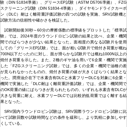
験（DIN 51834準拠）、グリースEP試験（ASTM D5706準拠）、FZG
スクリーニング試験（DIN 51834-4準拠）、ダイヤモンドライクカーボ
ン（DLC）耐はく離荷重評価試験の四つの試験を実施、SRV試験機と
試験方法の信頼性や確かさを検証した。
試験開始後30秒～60分の摩擦係数の標準値をプロットした「標準試
験」では、2024年度のラウンドロビン試験の結果と比べ、企業・機関
間でのばらつきが少ない結果となった。面相度の異なる試験片を使用
しての「グリースEP試験」では、面が粗い試験片で焼付き荷重が概ね
700N以下だったのに対し、面が滑らかな試験片では概ね1000N以上の
焼付き荷重を示した。また、2種のギヤ油を用いて6企業・機関で実施
した「FZGスクリーニング試験」では、多くの企業・機関で油種の差
が見られなかったものの、焼付き荷重の値が大きくばらつく結果とな
った。潤滑油介在下で水素含有DLCと水素フリーDLCを対象に6企業・
機関で実施した「DLC耐はく離荷重評価試験」では、企業・機関間で
のOK荷重の値にばらつきが見られたものの、いずれも水素含有DLCが
大きな荷重に耐え、水素フリーDLCでは比較的低荷重ではく離する結
果となった。
SRV国内ラウンドロビン試験は、SRV国際ラウンドロビン試験に比
べて試験回数や試験時間などの条件を緩和し、より気軽に参加しやす
くしている。