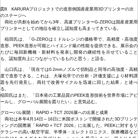
図8 KARURAプロジェクトでの造形例国産産業用3Dプリンターの次
のステージへ
両社が共創を始めてから3年、高速プリンターG-ZEROは国産産業用
プリンターとしての地位を確立し認知度も高まってきている。
稲田氏は、「G-ZEROはミドルレンジの価格帯で、高精度・高強度
造形、PEEK造形が可能とハイエンド級の性能を提供できる。展示会の
たびに毎回新機種・新材料を発表し開発の継続性を示せていること
も、認知度向上につながっているものと思う」と語る。
山口氏は、「現在では0.2mmノズルで切削品と同等の高強度・高精
度で造形できる。これは、大塚化学での分析・評価支援により材料課
題を先行発見し、両社で改善サイクルを迅速に回した結果」と述べ
る。
稲田氏はまた、「日本発の工業品質のPEEK造形技術を世界市場にアピ
ールし、グローバル展開を図りたい」と意気込む。
グローバル展開： RAPID + TCT 2026展への出展と成果
両社は本年4月14日～16日に米国ボストンで開催された3Dプリンテ
ィングの国際展「RAPID + TCT 2026」に出展した。PEEKに対するリ
テラシーの高い航空宇宙、半導体・エレクトロニクス、医療機器など