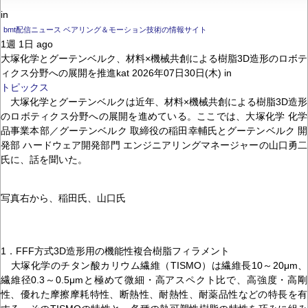
in
bmt配信ニュース ベアリング＆モーション技術の情報サイト
1週 1日 ago
大塚化学とグーテンベルク、材料×機械共創による樹脂3D造形のロボテ
ィクス分野への展開を推進kat 2026年07日30日(木) in
トピックス
大塚化学とグーテンベルクは近年、材料×機械共創による樹脂3D造形
のロボティクス分野への展開を進めている。ここでは、大塚化学 化学
品事業本部／グーテンベルク 取締役の稲田幸輔氏とグーテンベルク 開
発部 ハードウェア開発部門 エンジニアリングマネージャーの山口勇二
氏に、話を聞いた。
写真右から、稲田氏、山口氏
1．FFF方式3D造形用の機能性複合樹脂フィラメント
大塚化学のチタン酸カリウム繊維（TISMO）は繊維長10～20μm、
繊維径0.3～0.5μmと極めて微細・高アスペクト比で、高強度・高剛
性、優れた摩擦摩耗特性、断熱性、耐熱性、耐薬品性などの特長を有