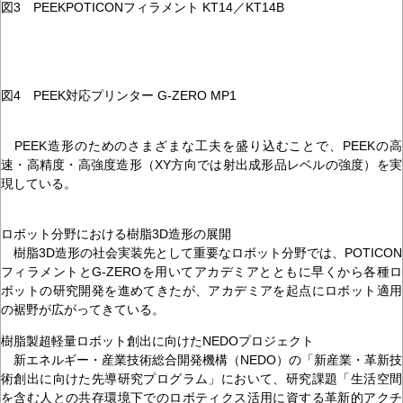
図3 PEEKPOTICONフィラメント KT14／KT14B
図4 PEEK対応プリンター G-ZERO MP1
PEEK造形のためのさまざまな工夫を盛り込むことで、PEEKの高
速・高精度・高強度造形（XY方向では射出成形品レベルの強度）を実
現している。
ロボット分野における樹脂3D造形の展開
樹脂3D造形の社会実装先として重要なロボット分野では、POTICON
フィラメントとG-ZEROを用いてアカデミアとともに早くから各種ロ
ボットの研究開発を進めてきたが、アカデミアを起点にロボット適用
の裾野が広がってきている。
樹脂製超軽量ロボット創出に向けたNEDOプロジェクト
新エネルギー・産業技術総合開発機構（NEDO）の「新産業・革新技
術創出に向けた先導研究プログラム」において、研究課題「生活空間
を含む人との共存環境下でのロボティクス活用に資する革新的アクチ