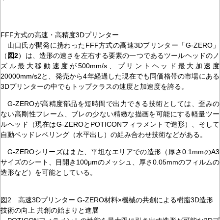
FFF方式の高速・高精度3Dプリンター
山口氏が開発に携わったFFF方式の高速3Dプリンター「G-ZERO」
（
図2
）は、造形の速さを左右する要素の一つであるツールヘッドのノ
ズル最大移動速度が500mm/s、プリントヘッド最大加速度
20000mm/s2と、発売から4年経過した現在でも同価格帯の市場にある
3Dプリンターの中でもトップクラスの速度と加速度を誇る。
G-ZEROが高精度部品を短時間で出力できる技術としては、歪みの
ない高剛性フレーム、ブレの少ない精緻な描画を可能にする軽量ツー
ルヘッド（現在はG-ZEROとPOTICONフィラメントで造形）、そして
自動ベッドレベリング（水平出し）の組み合わせ技術などがある。
G-ZEROシリーズはまた、平坦なエリアでの造形（厚さ0.1mmのA3
サイズのシート、目開き100μmのメッシュ、厚さ0.05mmのフィルムの
造形など）を可能としている。
図2 高速3Dプリンター G-ZERO材料×機械の共創による樹脂3D造形
技術の向上 共創の始まりと進展