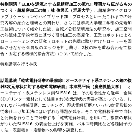
特別講演「ELIDを源流とする超精密加工の流れ‼ 理研から広がるもの
つくり・超精密加工の輪」林 偉民氏（群馬大学）
…超精密マイクロフ
ァブリケーションやハイブリッド加工プロセスといったこれまでの研
究内容の紹介と理研との関わり、さらには群馬大学理工学部の先端加
工技術について紹介した後、自転／公転型研磨法の研究や、加工空間
の熱流体工学的考察に基づく研削加工の高度化、工業ロボットによる
ローラーヘミングの研究（ロボットの先端に取り付けたローラーを回
転させながら金属板のエッジを押し曲げ、2枚の板を重ね合わせて接
合・固定する機械的接合方法）について紹介した。
特別講演を行う林氏
話題講演「乾式電解研磨の最前線‼ オーステナイト系ステンレス鋼の複
雑3次元形状に対する乾式電解研磨」木津晃平氏（慶應義塾大学）
…オ
ーステナイト系ステンレス鋼SUS316Lは、その耐食性から近年、金属
3Dプリンター素材として注目され3次元形状の需要が高まっている。し
かしながら機械研磨、エッチング、湿式電解研磨といった3次元形状の
従来仕上げ加工法にはいずれも課題が残る。そこで電解粒子中で自転
と公転を行うことで研磨する「乾式電解研磨」を用いて、複数の形状
がついたSUS316Lの表面仕上げを実施、パルス時間比など各種因子の
寸法・表面粗さ・堆積物への影響を調査した。