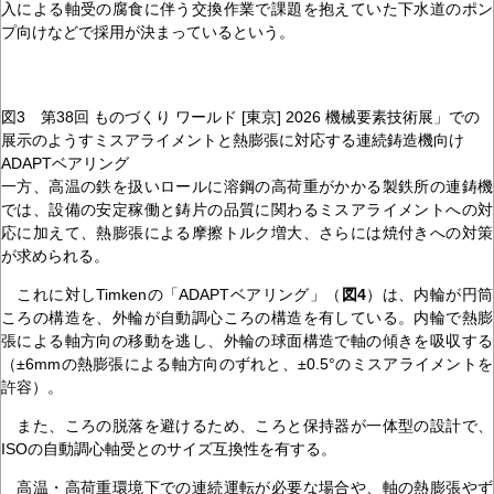
入による軸受の腐食に伴う交換作業で課題を抱えていた下水道のポン
プ向けなどで採用が決まっているという。
図3 第38回 ものづくり ワールド [東京] 2026 機械要素技術展」での
展示のようすミスアライメントと熱膨張に対応する連続鋳造機向け
ADAPTベアリング
一方、高温の鉄を扱いロールに溶鋼の高荷重がかかる製鉄所の連鋳機
では、設備の安定稼働と鋳片の品質に関わるミスアライメントへの対
応に加えて、熱膨張による摩擦トルク増大、さらには焼付きへの対策
が求められる。
これに対しTimkenの「ADAPTベアリング」（
図4
）は、内輪が円筒
ころの構造を、外輪が自動調心ころの構造を有している。内輪で熱膨
張による軸方向の移動を逃し、外輪の球面構造で軸の傾きを吸収する
（±6mmの熱膨張による軸方向のずれと、±0.5°のミスアライメントを
許容）。
また、ころの脱落を避けるため、ころと保持器が一体型の設計で、
ISOの自動調心軸受とのサイズ互換性を有する。
高温・高荷重環境下での連続運転が必要な場合や、軸の熱膨張やず