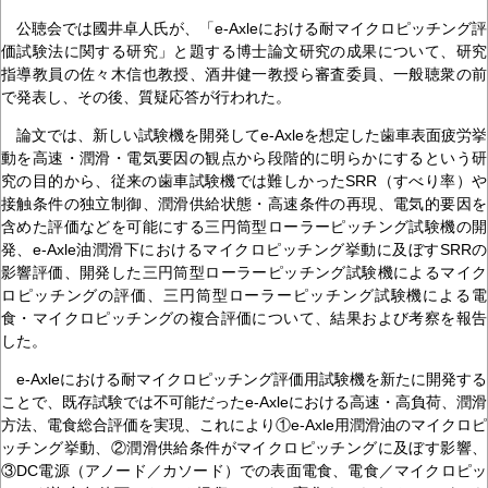
公聴会では國井卓人氏が、「e-Axleにおける耐マイクロピッチング評
価試験法に関する研究」と題する博士論文研究の成果について、研究
指導教員の佐々木信也教授、酒井健一教授ら審査委員、一般聴衆の前
で発表し、その後、質疑応答が行われた。
論文では、新しい試験機を開発してe-Axleを想定した歯車表面疲労挙
動を高速・潤滑・電気要因の観点から段階的に明らかにするという研
究の目的から、従来の歯車試験機では難しかったSRR（すべり率）や
接触条件の独立制御、潤滑供給状態・高速条件の再現、電気的要因を
含めた評価などを可能にする三円筒型ローラーピッチング試験機の開
発、e-Axle油潤滑下におけるマイクロピッチング挙動に及ぼすSRRの
影響評価、開発した三円筒型ローラーピッチング試験機によるマイク
ロピッチングの評価、三円筒型ローラーピッチング試験機による電
食・マイクロピッチングの複合評価について、結果および考察を報告
した。
e-Axleにおける耐マイクロピッチング評価用試験機を新たに開発する
ことで、既存試験では不可能だったe-Axleにおける高速・高負荷、潤滑
方法、電食総合評価を実現、これにより①e-Axle用潤滑油のマイクロピ
ッチング挙動、②潤滑供給条件がマイクロピッチングに及ぼす影響、
③DC電源（アノード／カソード）での表面電食、電食／マイクロピッ