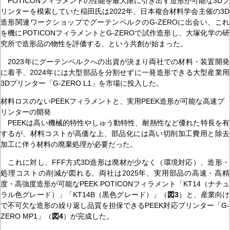
POTICONフィラメントの性能を最大限に引き出す造形が可能な3Dプ
リンターを模索していた稲田氏は2022年、日本複合材料学会主催の3D
造形関連ワークショップでグーテンベルクのG-ZEROに出会い、これ
を機にPOTICONフィラメントとG-ZEROで試作造形し、大塚化学の研
究所で造形品の物性を評価する、という共創が始まった。
2023年にグーテンベルクへの出資が決まり両社での材料・装置開発
に着手、2024年には大型部品を分割せずに一発造形できる大型産業用
3Dプリンター「G-ZERO L1」を市場に投入した。
材料ロスのないPEEKフィラメントと、実用PEEK造形が可能な高速プ
リンターの開発
PEEKは高い機械的特性やしゅう動特性、耐熱性など優れた特長を有
するが、材料コストが高価な上、部品化には高い切削加工費用と除去
加工に伴う材料の廃棄処理が必要だった。
これに対し、FFF方式3D造形は廃材が少なく（環境対応）、造形・
処理コストの削減が図れる。両社は2025年、実用部品の高速・高精
度・高強度造形が可能なPEEK POTICONフィラメント「KT14（ナチュ
ラル色グレード）」「KT14B（黒色グレード）」（
図3
）と、産業向け
で不可欠な造形の繰り返し品質を担保できるPEEK対応プリンター「G-
ZERO MP1」（
図4
）が完成した。