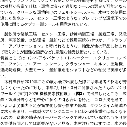
般的なプランマブロックよりも高いシール性能を有するほか、シール
の種類が豊富で仕様・環境に沿った適切なシールの選定が可能となっ
ている。クリーンな環境向けのフェルトシールから、水中での使用に
適した防水シール、セメント工場のようなアグレッシブな環境下での
使用に耐えるケブラー製シールも用意されている。
製鉄所や製紙工場、セメント工場、砂糖精製工場、製粉工場、発電
所、埠頭設備、水処理場、船舶などで採用実績を持つが、「トラップ
ド・アプリケーション」と呼ばれるような、軸受が他の部品に挟まれ
て取り外しが困難な箇所などに最適な軸受技術となっている。
装置としてはコンベアやバケットエレベーター、スクリューコンベ
ア、ファン、ブロアー、クレーン、クラッシャー、キルン、圧延機、
連続鋳造機、大型モータ、船舶推進用シャフトなどの軸受で実績が多
い。
木村洋行が2019年ごろの展示会で出展した際には来場者の反応が芳
しくなかったのに対し、本年7月1日～3日に開催された「ものづくり
ワールド [東京] 2026 機械要素技術展」（
図3
）で出展したところ、製
鉄・製紙分野などを中心に多くの引き合いを得た。コロナ渦を経て、
いよいよ労働力不足が顕在化し保守作業の軽減、ダウンタイム削減の
要求が高まり、一体型ベアリングユニットに比べ耐荷重性は低くなる
ものの、従来の軸受がオーバースペックで使われている場合もあり耐
久実働時間としては影響がないと見る。木村洋行ではすでに、水の侵