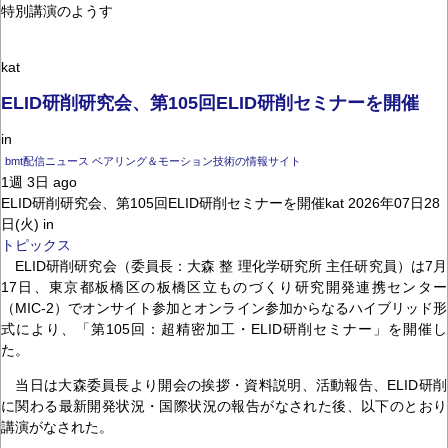
特別講演のようす
kat
ELID研削研究会、第105回ELID研削セミナーを開催
in
bmt配信ニュース ベアリング＆モーション技術の情報サイト
1週 3日 ago
ELID研削研究会、第105回ELID研削セミナーを開催kat 2026年07日28
日(火) in
トピックス
ELID研削研究会（委員長：大森 整 理化学研究所 主任研究員）は7月
17日、東京都板橋区の板橋区立ものづくり研究開発連携センター
（MIC-2）でオンサイト参加とオンライン参加からなるハイブリッド形
式により、「第105回：超精密加工・ELID研削セミナー」を開催し
た。
当日は大森委員長より開会の挨拶・資料説明、活動報告、ELID研削
に関わる最新開発状況・国際状況の報告がなされた後、以下のとおり
講演がなされた。