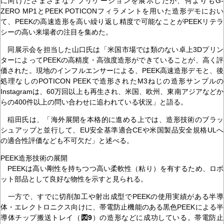
に向けたさまざまなアプリケーションを展示したが、何よりもG-
ZERO MP1とPEEK POTICONフィラメントを用いた造形デモにおい
て、PEEKの高速造形を高い繰り返し精度で可能なことがPEEKリテラ
シーの高い来場者の注目を集めた。
同展示会を担当した山口氏は「米国市場では類のない卓上3Dプリン
ターによってPEEKの高精度・高強度造形ができていることが、高く評
価された。現地のインフルエンサーによる、PEEK高速造形デモと、後
処理なしのPOTICON PEEKで造形されたM3ねじの造形サンプルの
Instagramは、60万回以上も再生され、米国、欧州、東南アジアなどか
らの400件以上の問い合わせに追われている状況」と語る。
稲田氏は、「海外展開を本格的に進める上では、造形技術のブラッ
シュアップと並行して、EU安全基準適合CEや米国製品安全規格ULへ
の適合性評価なども不可欠だ」と述べる。
PEEK造形技術の展開
PEEKは高い剛性を持ちつつ高い柔軟性（粘り）を有するため、ロボ
ット部品として良好な物性を示すと見られる。
一方で、すでに切削加工や射出成型でPEEKの使用実績がある半導
体・エレクトロニクス向けに、帯電防止機能のある黒色PEEKによる半
導体チップ搬送トレイ（
図9
）の造形などに成功している。帯電防止