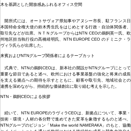
木を基調とした開放感あふれるオフィス空間
開所式には、オートサヴォア県知事やアヌシー市長、駐フランス日
本国特命全権大使の鈴木秀生氏をはじめとする行政・自治体関係者、
取引先などが出席。ＮＴＮグループからはNTN CEOの鵜飼英一氏、欧
州地区担当執行役の髙橋靖明氏、NTN EUROPE CEO のドミニク・ラ
ヴィラ氏らが出席した。
来賓およびNTNグループ関係者によるテープカット
式典で、NTNの鵜飼CEOは、新本社の開設がNTNグループにとって
重要な節目であると述べ、欧州における事業基盤の強化と将来の成長
を支える拠点への期待を示すとともに、顧客や取引先、地域社会との
連携を深めながら、持続的な価値創出に取り組む考えを示した。
NTN・鵜飼CEOによる挨拶
続いて、NTN EUROPEのラヴィラCEOは、新拠点について、事業・
技術・環境・人材の各分野で進めてきた変革を象徴するものと述べ、
NTNグループのビジョン「Make the world NAMERAKA」のもと、協働