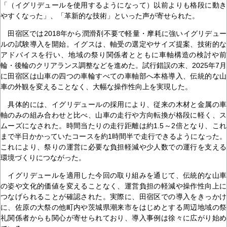
「（イグリデュールを使用するようになって）以前よりも格段に動き
やすくなった」、「革新的な技術」といった声が寄せられた。
田宿区では2018年から潤滑剤不要で軽量・摩耗に強いイグリデュー
ルの試験導入を開始。イグスは、軸受の選定やサイズ提案、技術的な
アドバイスを行い、地域の祭り関係者とともに車軸構造の検討や前
輪・後輪のクリアランス調整などを進めた。試行錯誤の末、2025年7月
に田宿区は山車の四つの車輪すべての車軸部へ本格導入、伝統的な山
車の外観を変えることなく、大幅な操作性向上を実現した。
具体的には、イグリデュールの採用により、従来の木材と金属の車
軸のみの組み合わせと比べ、山車の走行や方向転換が格段に軽く、ス
ムーズになされた。時間当たりの走行距離は約1.5～2倍となり、これ
まで半日かかっていたコースを約1時間半で走行できるようになった。
これにより、祭りの運営に必要な負担軽減や少人数での運行を支える
環境づくりにつながった。
イグリデュールを適用した今回の取り組みを通じて、伝統的な山車
の姿や文化的価値を変えることなく、運営負担の軽減や操作性向上に
つなげられることが確認された。実際に、田宿区での導入をきっかけ
に、佐原の大祭の他町内や茨城県潮来市をはじめとする周辺地域の祭
礼関係者からも関心が寄せられており、導入事例は徐々に広がり始め