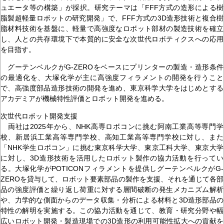
ュエータ等の構築」が採択。研究テーマは「FFF方式の造形による樹
脂製超軽量ロボットの研究開発」で、FFF方式の3D造形技術と複合樹
脂材料技術を基盤に、軽量で高強度なロボット部材の製造技術を確立
し、人との共存環境下で本質的に安全な次世代ロボティクスへの応用
を目指す。
グーテンベルクがG-ZEROをベースにプリンターの製造・造形条件
の最適化を、大塚化学が主に高強度フィラメントの開発を行うこと
で、高強度部品造形技術の開発を進め、東京科学大学をはじめとする
アカデミアが機械特性評価とロボット開発を進める。
次世代ロボット開発支援
両社は2025年から、NHK高専ロボコンに挑む阿南工業高等専門学
校、新居浜工業高等専門学校、高知工業高等専門学校に対し、また
「NHK学生ロボコン」に挑む東京科学大学、東京工科大学、東京大学
に対し、3D造形技術を活用したロボット製作の協力活動を行ってい
る。大塚化学がPOTICONフィラメントを提供しグーテンベルクがG-
ZEROを貸与して、ロボット要素部品の製作を支援、それを通じて各部
品の強度評価と繰り返し荷重に対する層間破断の発生メカニズム解析
や、力学的な側面からのデータ収集・分析による材料と3D造形部品の
特性の解明を実施する。この協力活動を通じて、教育・研究分野や幅
広いロボット開発・製造現場での3D造形の利用可能性拡大への貢献を