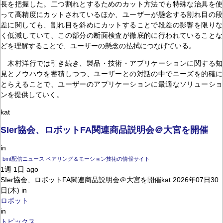
長を把握した。二つ割れとするためのカット方法でも特殊な治具を使
って高精度にカットされているほか、ユーザーが懸念する割れ目の段
差に関しても、割れ目を斜めにカットすることで段差の影響を限りな
く低減していて、この部分の断面検査が徹底的に行われていることな
どを理解することで、ユーザーの懸念の払拭につなげている。
木村洋行では引き続き、製品・技術・アプリケーションに関する知
見とノウハウを蓄積しつつ、ユーザーとの対話の中でニーズを的確に
とらえることで、ユーザーのアプリケーションに最適なソリューショ
ンを提供していく。
kat
SIer協会、ロボットFA関連商品説明会＠大宮を開催
in
bmt配信ニュース ベアリング＆モーション技術の情報サイト
1週 1日 ago
SIer協会、ロボットFA関連商品説明会＠大宮を開催kat 2026年07日30
日(木) in
ロボット
in
トピックス