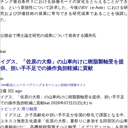
チング複合条件下における損傷モードの変化をとらえることができ
る、という新規性について訴求した。今後のEV（e-Axle）における研
究および評価技術の発展に寄与できる研究成果であることを強調し
た。
公聴会で博士論文研究の成果について発表する國井氏
kat
イグス、「佐原の大祭」の山車向けに樹脂製軸受を提
供、担い手不足での操作負担軽減に貢献
in
bmt配信ニュース ベアリング＆モーション技術の情報サイト
2週 3日 ago
イグス、「佐原の大祭」の山車向けに樹脂製軸受を提供、担い手不足
での操作負担軽減に貢献kat 2026年07日21日(火) in
トピックス
滑り軸受
イグスは、少子高齢化や担い手不足が全国の祭礼で課題となる中、
ユネスコ無形文化遺産「佐原の大祭」夏祭りに参加する田宿区の山車
の車軸向けに、高機能樹脂製すべり軸受「イグリデュール」を提供