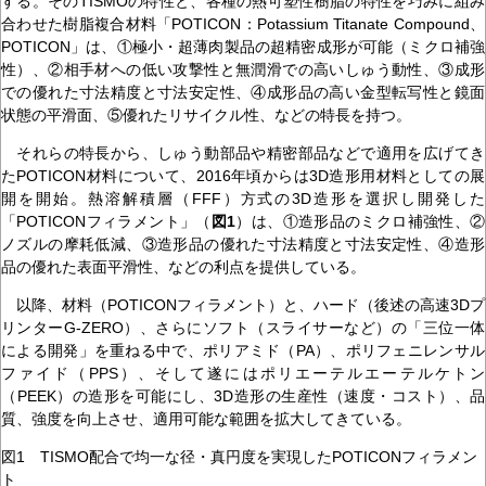
する。そのTISMOの特性と、各種の熱可塑性樹脂の特性を巧みに組み
合わせた樹脂複合材料「POTICON：Potassium Titanate Compound、
POTICON」は、①極小・超薄肉製品の超精密成形が可能（ミクロ補強
性）、②相手材への低い攻撃性と無潤滑での高いしゅう動性、③成形
での優れた寸法精度と寸法安定性、④成形品の高い金型転写性と鏡面
状態の平滑面、⑤優れたリサイクル性、などの特長を持つ。
それらの特長から、しゅう動部品や精密部品などで適用を広げてき
たPOTICON材料について、2016年頃からは3D造形用材料としての展
開を開始。熱溶解積層（FFF）方式の3D造形を選択し開発した
「POTICONフィラメント」（
図1
）は、①造形品のミクロ補強性、②
ノズルの摩耗低減、③造形品の優れた寸法精度と寸法安定性、④造形
品の優れた表面平滑性、などの利点を提供している。
以降、材料（POTICONフィラメント）と、ハード（後述の高速3Dプ
リンターG-ZERO）、さらにソフト（スライサーなど）の「三位一体
による開発」を重ねる中で、ポリアミド（PA）、ポリフェニレンサル
ファイド（PPS）、そして遂にはポリエーテルエーテルケトン
（PEEK）の造形を可能にし、3D造形の生産性（速度・コスト）、品
質、強度を向上させ、適用可能な範囲を拡大してきている。
図1 TISMO配合で均一な径・真円度を実現したPOTICONフィラメン
ト