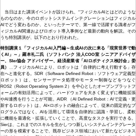
当日はまた講演イベントが設けられ、“フィジカルAIとはどのような
ものなのか、今のロボットシステムインテグレーションはフィジカル
AIでどう変わるのか、といったテーマで、第一線で活躍する識者がフ
ィジカルAI関連およびロボット導入事例など最新の動向を解説。その
うち特別講演が、以下のとおり行われた。
特別講演１「フィジカルAI入門編～生成AIの次に来る「現実世界で動
くAI」～」羅本礼二氏（ソフトバンク 法人COO室 シニアアドバイザ
ー、SIer協会 アドバイザー、経済産業省「AIロボティクス検討会」委
員）
…フィジカルAIにより、ロボットは「自律的に考え行動する」存
在へと進化する。SDR（Software Defined Robot：ソフトウェア定義型
ロボット）は、センサーデータ処理やモーター制御などをつなぐ
ROS2（Robot Operating System 2）を中心としたオープンプラットフ
ォームの有効活用によって、ハードウェアを大きく変えずに機能拡張
やAI連携を行うことが可能。AIDR （AI Defined Robot：AIで定義・更
新するロボット）は、AI×ロボットの融合によって、従来の固定的なプ
ログラムではなく、AIを活用して環境を自律的に認識・学習し、柔軟
に機能を最適化・拡張していくことで、高度なタスクを実行できる。
Sierは、これまでのスキルを生かしつつ新しいシステムインテグレータ
ーの形を模索することで、既存ビジネス領域において新たなビジネス