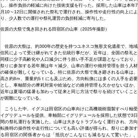
し、操作負担の軽減に向けた技術支援を行った。採用した山車は本年7
月10～12日に開催された祭礼で運行され、操作性や走行性の向上によ
り、少人数での運行や祭礼運営の負担軽減に寄与した。
佐原の大祭で曳き回される田宿区の山車（2025年撮影）
佐原の大祭は、約300年の歴史を持つユネスコ無形文化遺産で、地域
住民によって受け継がれてきた伝統行事だが、近年は、全国の祭礼と
同様に少子高齢化や人口減少に伴う担い手不足が課題となっており、
祭りに参加する若年層は年々減少、山車の運行や維持管理を担う人材
の確保が難しくなっている。特に佐原の大祭で曳き廻される山車は、
高さ約8ｍ、重量約5ｔにも及ぶため、方向転換には多くの人手を必要
とし、車軸部分の摩耗対策や給油などの維持管理も欠かせないほか、
近年は夏場の猛暑も加わって従来と同じ方法で祭りを続けていくこと
が困難になっている。
こうした中、イグスは田宿区の山車向けに高機能樹脂製すべり軸受
イグリデュールを提供、車軸部にイグリデュールを採用した状態で3日
間の祭礼運行を実施した。山車は大きなトラブルなく運行され、方向
転換時の操作性や走行性についても高い評価が得られ、祭りに参加す
る田宿区の関係者からは「抵抗がこんなにも減るなんて驚いた」、