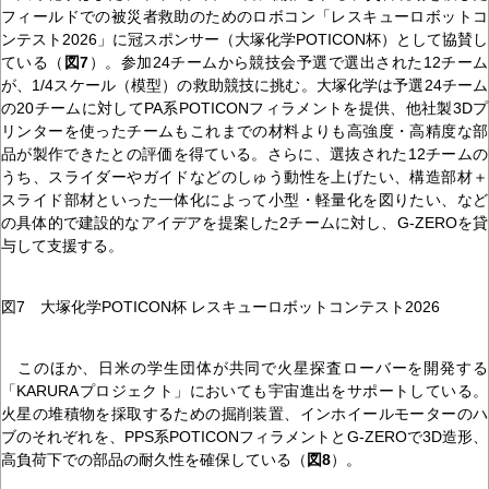
フィールドでの被災者救助のためのロボコン「レスキューロボットコ
ンテスト2026」に冠スポンサー（大塚化学POTICON杯）として協賛し
ている（
図7
）。参加24チームから競技会予選で選出された12チーム
が、1/4スケール（模型）の救助競技に挑む。大塚化学は予選24チーム
の20チームに対してPA系POTICONフィラメントを提供、他社製3Dプ
リンターを使ったチームもこれまでの材料よりも高強度・高精度な部
品が製作できたとの評価を得ている。さらに、選抜された12チームの
うち、スライダーやガイドなどのしゅう動性を上げたい、構造部材＋
スライド部材といった一体化によって小型・軽量化を図りたい、など
の具体的で建設的なアイデアを提案した2チームに対し、G-ZEROを貸
与して支援する。
図7 大塚化学POTICON杯 レスキューロボットコンテスト2026
このほか、日米の学生団体が共同で火星探査ローバーを開発する
「KARURAプロジェクト」においても宇宙進出をサポートしている。
火星の堆積物を採取するための掘削装置、インホイールモーターのハ
ブのそれぞれを、PPS系POTICONフィラメントとG-ZEROで3D造形、
高負荷下での部品の耐久性を確保している（
図8
）。