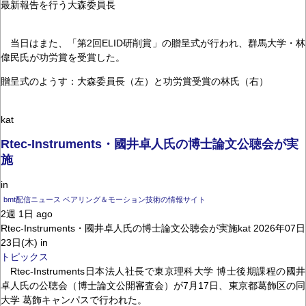
最新報告を行う大森委員長
当日はまた、「第2回ELID研削賞」の贈呈式が行われ、群馬大学・林
偉民氏が功労賞を受賞した。
贈呈式のようす：大森委員長（左）と功労賞受賞の林氏（右）
kat
Rtec-Instruments・國井卓人氏の博士論文公聴会が実
施
in
bmt配信ニュース ベアリング＆モーション技術の情報サイト
2週 1日 ago
Rtec-Instruments・國井卓人氏の博士論文公聴会が実施kat 2026年07日
23日(木) in
トピックス
Rtec-Instruments日本法人社長で東京理科大学 博士後期課程の國井
卓人氏の公聴会（博士論文公開審査会）が7月17日、東京都葛飾区の同
大学 葛飾キャンパスで行われた。