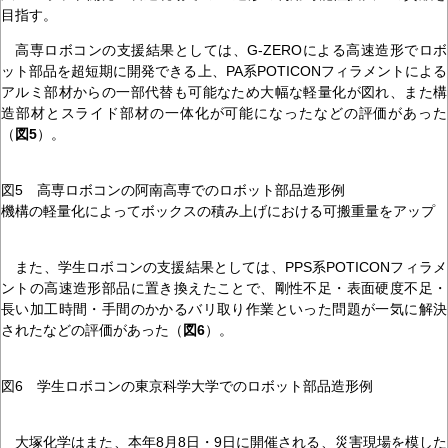
目指す。
高専ロボコンの支援結果としては、G-ZEROによる高速造形でロボ
ット部品を超短期に開発できる上、PA系POTICONフィラメントによる
アルミ部材からの一部代替も可能なため大幅な軽量化が図れ、また構
造部材とスライド部材の一体化が可能になったなどの評価があった
（
図5
）。
図5 高専ロボコンの阿南高専でのロボット部品造形例
機構の軽量化によってボックスの積み上げにおける可搬重量をアップ
また、学生ロボコンの支援結果としては、PPS系POTICONフィラメ
ントの高速造形部品に置き換えたことで、剛性不足・表面硬度不足・
長い加工時間・手間のかかるバリ取り作業といった問題が一気に解決
されたなどの評価があった（
図6
）。
図6 学生ロボコンの東京科学大学でのロボット部品造形例
大塚化学はまた、本年8月8日・9日に開催される、災害現場を模した