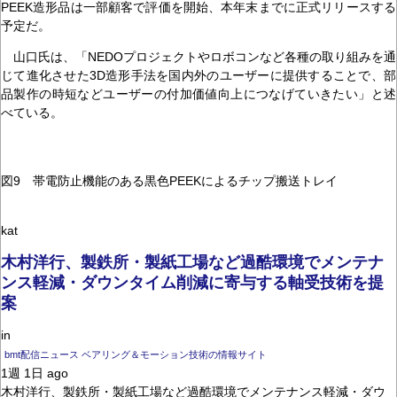
PEEK造形品は一部顧客で評価を開始、本年末までに正式リリースする
予定だ。
山口氏は、「NEDOプロジェクトやロボコンなど各種の取り組みを通
じて進化させた3D造形手法を国内外のユーザーに提供することで、部
品製作の時短などユーザーの付加価値向上につなげていきたい」と述
べている。
図9 帯電防止機能のある黒色PEEKによるチップ搬送トレイ
kat
木村洋行、製鉄所・製紙工場など過酷環境でメンテナ
ンス軽減・ダウンタイム削減に寄与する軸受技術を提
案
in
bmt配信ニュース ベアリング＆モーション技術の情報サイト
1週 1日 ago
木村洋行、製鉄所・製紙工場など過酷環境でメンテナンス軽減・ダウ