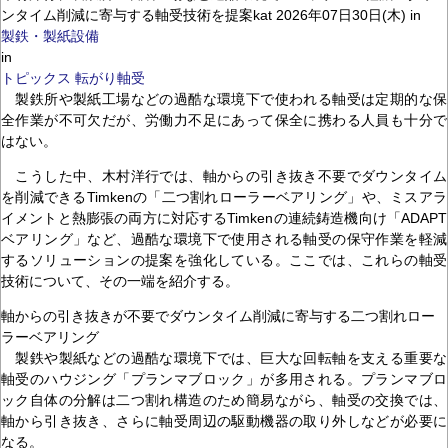
ンタイム削減に寄与する軸受技術を提案kat 2026年07日30日(木) in
製鉄・製紙設備
in
トピックス
転がり軸受
製鉄所や製紙工場などの過酷な環境下で使われる軸受は定期的な保
全作業が不可欠だが、労働力不足にあって保全に携わる人員も十分で
はない。
こうした中、木村洋行では、軸からの引き抜き不要でダウンタイム
を削減できるTimkenの「二つ割れローラーベアリング」や、ミスアラ
イメントと熱膨張の両方に対応するTimkenの連続鋳造機向け「ADAPT
ベアリング」など、過酷な環境下で使用される軸受の保守作業を軽減
するソリューションの提案を強化している。ここでは、これらの軸受
技術について、その一端を紹介する。
軸からの引き抜きが不要でダウンタイム削減に寄与する二つ割れロー
ラーベアリング
製鉄や製紙などの過酷な環境下では、巨大な回転軸を支える重要な
軸受のハウジング「プランマブロック」が多用される。プランマブロ
ック自体の分解は二つ割れ構造のため簡易ながら、軸受の交換では、
軸から引き抜き、さらに軸受周辺の駆動機器の取り外しなどが必要に
なる。