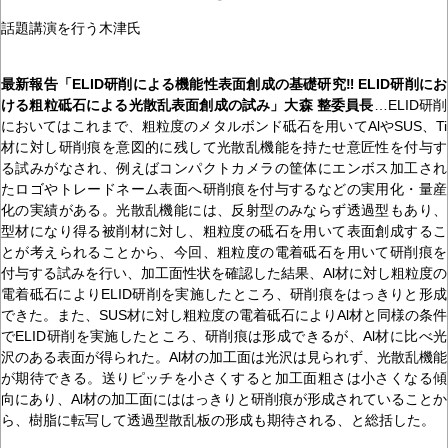
話題講演を行う木津氏
最新報告「ELID研削による機能性表面創成の基礎研究‼ ELID研削にお
ける粗粒砥石による光散乱表面創成の試み」大森 整委員長
…ELID研削
においてはこれまで、粗粒度のメタルボンド砥石を用いてAlやSUS、Ti
材に対し研削痕を意図的に残して光散乱機能を持たせ意匠性を付与す
る試みがなされ、例えばコンパクトカメラの筐体にエンボス加工され
たロゴやトレードネーム表面へ研削痕を付与するなどの実用化・量産
化の実績がある。光散乱機能には、反射型のみならず透過型もあり、
型材になり得る被削材に対し、粗粒度の砥石を用いて表面創成するこ
とが考えられることから、今回、粗粒度の電着砥石を用いて研削痕を
付与する試みを行い、加工面性状を確認した結果、Al材に対し粗粒度の
電着砥石によりELID研削を実施したところ、研削痕をはっきりと形成
できた。また、SUS材に対し粗粒度の電着砥石によりAl材と同様の条件
でELID研削を実施したところ、研削痕は形成できるが、Al材に比べ光
沢のある表面が得られた。Al材の加工面は光沢は見られず、光散乱機能
が期待できる。送りピッチを小さくすると加工面粗さは小さくなる傾
向にあり、Al材の加工面にははっきりと研削痕が形成されていることか
ら、樹脂に転写して透過型散乱板の形成も期待される、と総括した。