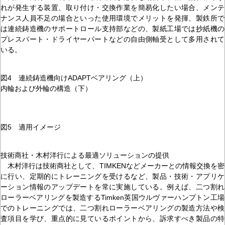
れが発生する装置、取り付け・交換作業を簡易化したい場合、メンテ
ナンス人員不足の場合といった使用環境でメリットを発揮、製鉄所で
は連続鋳造機のサポートロール支持部などの、製紙工場では抄紙機の
プレスパート・ドライヤーパートなどの自由側軸受として多用されて
いる。
図4 連続鋳造機向けADAPTベアリング（上）
内輪および外輪の構造（下）
図5 適用イメージ
技術商社・木村洋行による最適ソリューションの提供
木村洋行は技術商社として、TIMKENなどメーカーとの情報交換を密
に行い、定期的にトレーニングを受けるなど、製品・技術・アプリケ
ーション情報のアップデートを常に実施している。例えば、二つ割れ
ローラーベアリングを製造するTimken英国ウルヴァーハンプトン工場
でのトレーニングでは、二つ割れローラーベアリングの製造方法や検
査項目を学び、重点的に見ているポイントから、訴求すべき製品の特