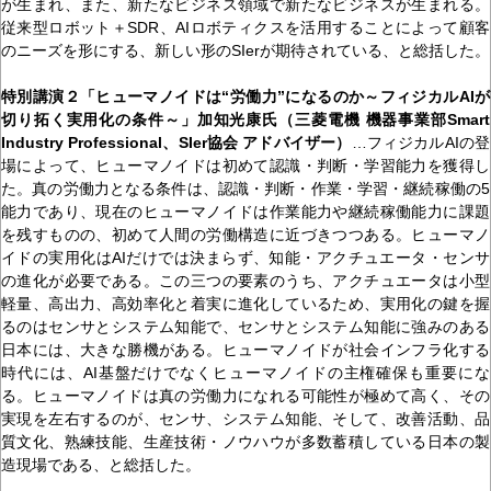
が生まれ、また、新たなビジネス領域で新たなビジネスが生まれる。
従来型ロボット＋SDR、AIロボティクスを活用することによって顧客
のニーズを形にする、新しい形のSIerが期待されている、と総括した。
特別講演２「ヒューマノイドは“労働力”になるのか～フィジカルAIが
切り拓く実用化の条件～」加知光康氏（三菱電機 機器事業部Smart
Industry Professional、SIer協会 アドバイザー）
…フィジカルAIの登
場によって、ヒューマノイドは初めて認識・判断・学習能力を獲得し
た。真の労働力となる条件は、認識・判断・作業・学習・継続稼働の5
能力であり、現在のヒューマノイドは作業能力や継続稼働能力に課題
を残すものの、初めて人間の労働構造に近づきつつある。ヒューマノ
イドの実用化はAIだけでは決まらず、知能・アクチュエータ・センサ
の進化が必要である。この三つの要素のうち、アクチュエータは小型
軽量、高出力、高効率化と着実に進化しているため、実用化の鍵を握
るのはセンサとシステム知能で、センサとシステム知能に強みのある
日本には、大きな勝機がある。ヒューマノイドが社会インフラ化する
時代には、AI基盤だけでなくヒューマノイドの主権確保も重要にな
る。ヒューマノイドは真の労働力になれる可能性が極めて高く、その
実現を左右するのが、センサ、システム知能、そして、改善活動、品
質文化、熟練技能、生産技術・ノウハウが多数蓄積している日本の製
造現場である、と総括した。