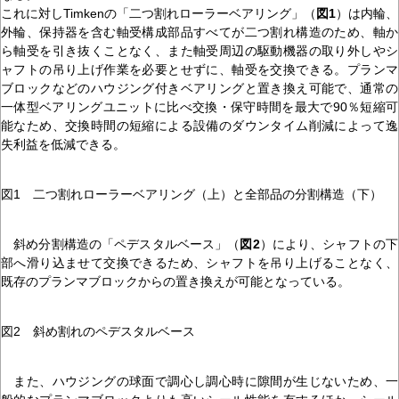
これに対しTimkenの「二つ割れローラーベアリング」（
図1
）は内輪、
外輪、保持器を含む軸受構成部品すべてが二つ割れ構造のため、軸か
ら軸受を引き抜くことなく、また軸受周辺の駆動機器の取り外しやシ
ャフトの吊り上げ作業を必要とせずに、軸受を交換できる。プランマ
ブロックなどのハウジング付きベアリングと置き換え可能で、通常の
一体型ベアリングユニットに比べ交換・保守時間を最大で90％短縮可
能なため、交換時間の短縮による設備のダウンタイム削減によって逸
失利益を低減できる。
図1 二つ割れローラーベアリング（上）と全部品の分割構造（下）
斜め分割構造の「ペデスタルベース」（
図2
）により、シャフトの下
部へ滑り込ませて交換できるため、シャフトを吊り上げることなく、
既存のプランマブロックからの置き換えが可能となっている。
図2 斜め割れのペデスタルベース
また、ハウジングの球面で調心し調心時に隙間が生じないため、一