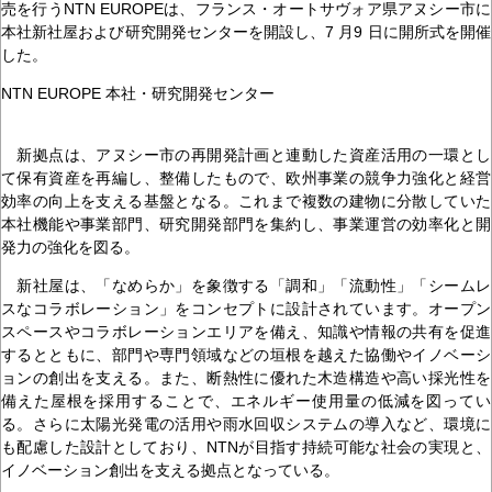
売を行うNTN EUROPEは、フランス・オートサヴォア県アヌシー市に
本社新社屋および研究開発センターを開設し、7 月9 日に開所式を開催
した。
NTN EUROPE 本社・研究開発センター
新拠点は、アヌシー市の再開発計画と連動した資産活用の一環とし
て保有資産を再編し、整備したもので、欧州事業の競争力強化と経営
効率の向上を支える基盤となる。これまで複数の建物に分散していた
本社機能や事業部門、研究開発部門を集約し、事業運営の効率化と開
発力の強化を図る。
新社屋は、「なめらか」を象徴する「調和」「流動性」「シームレ
スなコラボレーション」をコンセプトに設計されています。オープン
スペースやコラボレーションエリアを備え、知識や情報の共有を促進
するとともに、部門や専門領域などの垣根を越えた協働やイノベーシ
ョンの創出を支える。また、断熱性に優れた木造構造や高い採光性を
備えた屋根を採用することで、エネルギー使用量の低減を図ってい
る。さらに太陽光発電の活用や雨水回収システムの導入など、環境に
も配慮した設計としており、NTNが目指す持続可能な社会の実現と、
イノベーション創出を支える拠点となっている。