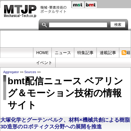
メ
イ
ン
コ
ン
テ
ン
ツ
に
移
Primary
HOME
ニュース
特集記事
連載記事
書籍
動
links
イベント
Aggregator
>>
Sources
>>
bmt配信ニュース ベアリン
グ＆モーション技術の情報
サイト
大塚化学とグーテンベルク、材料×機械共創による樹脂
3D造形のロボティクス分野への展開を推進