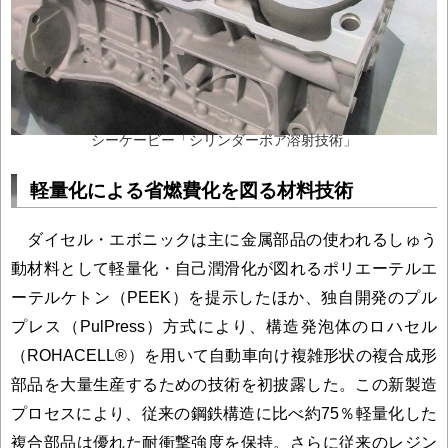
シーケービー「シリンダーボア溶射技術」
軽量化による省燃費化を図る材料技術
ダイセル・エボニックは主に金属部品の使われるしゅう
動材料として軽量化・自己潤滑化が図れるポリエーテルエ
ーテルケトン（PEEK）を提示したほか、独自開発のプル
プレス（PulPress）方式により、構造発泡体のロハセル
（ROHACELL®）を用いて自動車向け複雑形状の複合成形
部品を大量生産するための技術を初披露した。この新製造
プロセスにより、従来の鋼鉄構造に比べ約75％軽量化した
複合部品は優れた耐衝撃強度を保持。さらに従来のレジン