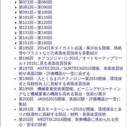
第071回～第080回
第081回～第090回
第091回～第100回
第101回～第110回
第111回～第120回
第121回～第130回
第131回～第140回
第141回～第150回
第151回～第160回
第195回 2014日本ダイカスト会議・展示会を開催、熱処
理やブラストなどの表面改質技術を多数紹介
第196回 ネプコンジャパン2015／オートモーティブワー
ルド2015に見る表面改質技術
第197回 ASTEC2015／SURTECH2015開催、表面改質技
術や表面試験・評価機器が一堂に会する
第198回 人とくるまのテクノロジー展2015開催、環境保
全と信頼性向上に貢献する表面改質技術
第199回 機械要素技術展開催、ピーニングやコーティン
グなど機械要素の機能を高める製品・技術が展示
第200回 JASIS2015開催、表面試験・評価機器が一堂に
集結
第201回 東京モーターショー2015が開催、環境保全と走
りの快適性に貢献する部品・材料・表面改質技術
第202回 MEDTEC2016開催、医療機器に求められる安
心・安全の技術