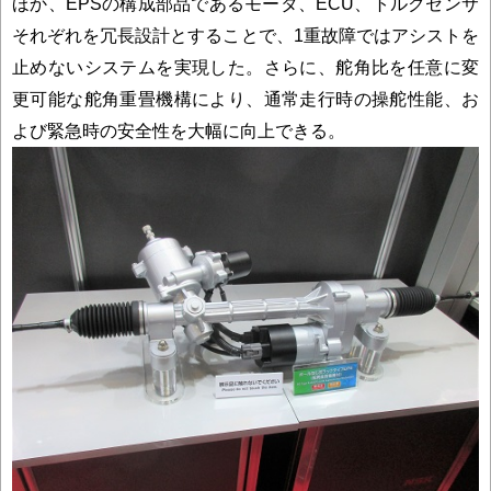
ほか、EPSの構成部品であるモータ、ECU、トルクセンサ
それぞれを冗長設計とすることで、1重故障ではアシストを
止めないシステムを実現した。さらに、舵角比を任意に変
更可能な舵角重畳機構により、通常走行時の操舵性能、お
よび緊急時の安全性を大幅に向上できる。