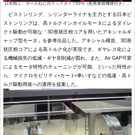
日本精工「ボールねじ式ラックタイプEPS（舵角重畳機構付き）」
ピストンリング、シリンダーライナを主力とする日本ピ
ストンリングは、高トルクインホイルモータによるダイレ
クト駆動が可能な「3D形状圧粉コアを用いたアキシャルギ
ャップ型モータ」を参考出品した。アキシャル構造、3D形
状圧粉コアによる高トルク化が実現でき、ギヤレス化によ
る機械損失の低減・ギヤ音削減が図れ、また、Air GAP可変
によるモータ特性のチューニングが可能、といった特性か
ら、マイクロモビリティ•カート•車いすなどの低速・高ト
ルク駆動用途への適用を提案した。