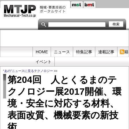
メ
イ
ン
コ
ン
テ
ン
ツ
に
移
Primary
HOME
ニュース
特集記事
連載記事
書籍
動
links
イベント
“あの”ニュースに見るテクノロジー
>>
第204回 人とくるまのテ
クノロジー展2017開催、環
境・安全に対応する材料、
表面改質、機械要素の新技
術