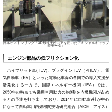
日本ピストンリング「3D形状圧粉コアを用いたアキシャルギャップ
型モータ」
エンジン部品の低フリクション化
ハイブリッド車(HEV)、プラグインHEV（PHEV）、電
気自動車（EV）といった電動化車両の各国での導入支援が
活発化する一方で、国際エネルギー機関（IEA）では、
2050年の時点でも乗用車用動力の約8割を内燃機関が占め
るとの予測を打ち出しており、2014年に自動車9社が中心
になって自動車用内燃機関技術研究組合（AICE：アイス）