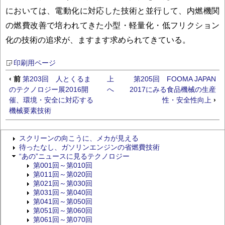
においては、電動化に対応した技術と並行して、内燃機関
の燃費改善で培われてきた小型・軽量化・低フリクション
化の技術の追求が、ますます求められてきている。
印刷用ページ
‹ 前
第203回 人とくるま
上
第205回 FOOMA JAPAN
のテクノロジー展2016開
へ
2017にみる食品機械の生産
催、環境・安全に対応する
性・安全性向上
›
機械要素技術
スクリーンの向こうに、メカが見える
待ったなし、ガソリンエンジンの省燃費技術
“あの”ニュースに見るテクノロジー
第001回～第010回
第011回～第020回
第021回～第030回
第031回～第040回
第041回～第050回
第051回～第060回
第061回～第070回