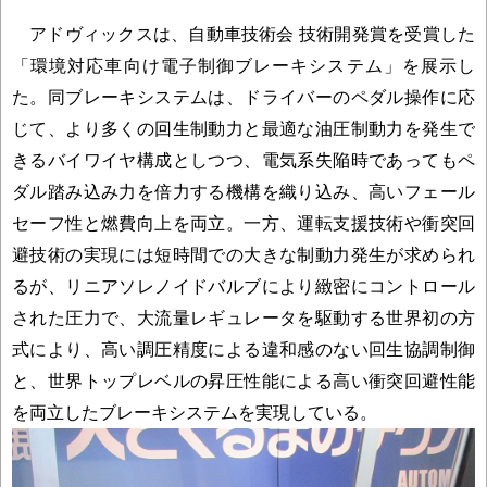
アドヴィックスは、自動車技術会 技術開発賞を受賞した
「環境対応車向け電子制御ブレーキシステム」を展示し
た。同ブレーキシステムは、ドライバーのペダル操作に応
じて、より多くの回生制動力と最適な油圧制動力を発生で
きるバイワイヤ構成としつつ、電気系失陥時であってもペ
ダル踏み込み力を倍力する機構を織り込み、高いフェール
セーフ性と燃費向上を両立。一方、運転支援技術や衝突回
避技術の実現には短時間での大きな制動力発生が求められ
るが、リニアソレノイドバルブにより緻密にコントロール
された圧力で、大流量レギュレータを駆動する世界初の方
式により、高い調圧精度による違和感のない回生協調制御
と、世界トップレベルの昇圧性能による高い衝突回避性能
を両立したブレーキシステムを実現している。