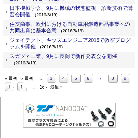
日本機械学会、9月に機械の状態監視・診断技術で講
習会開催
(2016/8/19)
住友商事、欧州における自動車用鍛造部品事業への
共同出資に基本合意
(2016/8/19)
ジェイテクト、キッズエンジニア2016で教室プログ
ラムを開催
(2016/8/19)
スガツネ工業、9月に長岡で新作発表会を開催
(2016/8/19)
先
前
« 最初
‹‹ 最初
…
Page
3
Page
4
Page
5
Page
6
カ
7
Page
8
Page
9
頭
ペ
ペ
ペ
ー
Page
1
Page
1
…
次
次 ›
最
最後 »
レ
ー
ジ
ー
0
1
ペ
終
ン
ジ
ジ
ー
ペ
ト
送
ジ
ー
ペ
り
ジ
ー
ジ