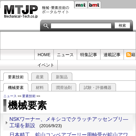
メ
イ
ン
コ
ン
テ
ン
ツ
に
移
Primary
HOME
ニュース
特集記事
連載記事
書籍
動
links
イベント
要素技術
産業
新製品
機械要素
材料
潤滑油剤
試験・評価機器
ニュース
>>
要素技術
>>
機械要素
NSKワーナー、メキシコでクラッチアッセンブリ―
工場を新設
(2016/9/23)
日本精工、鉱山コンベアプーリー用軸受が鉱山アワ