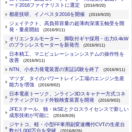
ード2016ファイナリストに選定
(2016/9/20)
都産技研、イノベスタ2016を開催
(2016/9/20)
ジェイテクト、高負荷容量の超薄肉深溝玉軸受を開
発・量産開始
(2016/9/11)
オリエンタルモーター、脚取付ギヤ採用・出力0.4kW
のブラシレスモーターを新発売
(2016/9/11)
日本精工、マニピュレーションシステムの操作性を
改善
(2016/9/11)
NTN、小水力発電装置の実証試験を終了
(2016/9/11)
マツダ、タイのパワートレイン工場のエンジン生産
能力を増強
(2016/9/02)
日本電産トーソク、ンライン3Dスキャナー方式コネ
クティングロッド外観検査装置を開発
(2016/9/02)
JFEスチール、独・tkSEとクロスライセンスで新しい
成形技術が可能に
(2016/8/26)
ジヤトコ、軽・小型FF車用副変速機付CVTの生産台
数が1,000万台を突破
(2016/8/26)