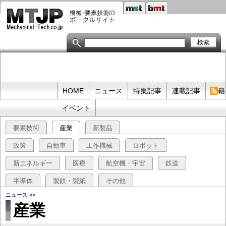
メ
イ
ン
コ
ン
テ
ン
ツ
に
移
Primary
HOME
ニュース
特集記事
連載記事
書籍
動
links
イベント
要素技術
産業
新製品
政策
自動車
工作機械
ロボット
新エネルギー
医療
航空機・宇宙
鉄道
半導体
製鉄・製紙
その他
ニュース
>>
産業