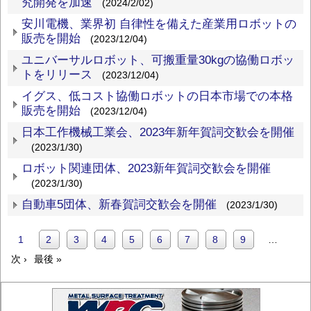
究開発を加速
(2024/2/02)
安川電機、業界初 自律性を備えた産業用ロボットの
販売を開始
(2023/12/04)
ユニバーサルロボット、可搬重量30kgの協働ロボッ
トをリリース
(2023/12/04)
イグス、低コスト協働ロボットの日本市場での本格
販売を開始
(2023/12/04)
日本工作機械工業会、2023年新年賀詞交歓会を開催
(2023/1/30)
ロボット関連団体、2023新年賀詞交歓会を開催
(2023/1/30)
自動車5団体、新春賀詞交歓会を開催
(2023/1/30)
カ
1
Page
2
Page
3
Page
4
Page
5
Page
6
Page
7
Page
8
Page
9
…
ペ
次
次 ›
レ
最
最後 »
ー
ペ
ン
終
ジ
ー
ト
ペ