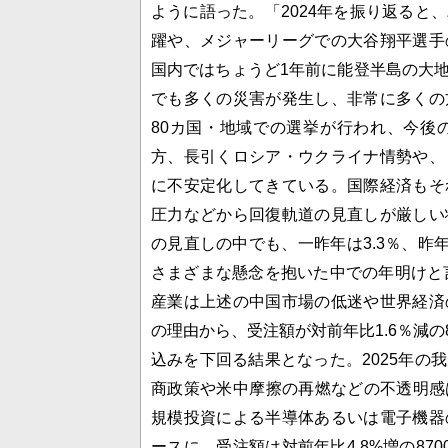
ように語った。「2024年を振り返ると
躍や、メジャーリーグでの大谷翔平選手
国内ではちょうど1年前に能登半島の大
でも多くの災害が発生し、非常に多くの
80カ国・地域での選挙が行われ、今後
方、長引くロシア・ウクライナ情勢や、
に不安定化してきている。国際経済もそ
圧力などから回復軌道の見直しが厳しい
の見直しの中でも、一昨年は3.3％、昨年
さまざまな懸念を抱いた中での年明けと言
産業は上述の中国市場の低迷や世界経済
の理由から、受注額が対前年比1.6％減の8
込みを下回る結果となった。2025年の
商政策や米中摩擦の再燃などの不透明感
規模投資による半導体あるいは電子機器
ースに、受注額は対前年比4.8%増の870