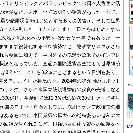
、パリオリンピック／パラリンピックでの日本人選手の活
の活躍など、スポーツでは明るい話題があった一方で、
地震や豪雨災害をはじめとする多くの災害が、そして世界
方々が被災した一年だった。また、日本をはじめとする
の政治の流動化への不安を抱かせた一年でもあった。一
ますます複雑化する中東情勢など、地政学リスクがさら
れら要因に加えて、中国経済の低迷や欧米でのインフレ
状況となっている。直近の国際通貨基金による世界経済
は3.2％で、今年も3.2％にとどまるという目測もあり、
える。こうした状況の中、2024年の我が国のロボット
“
のリスク、さらに米国大統領選挙前の投資の先送りなど
300億円、生産額では12.3％減の約7820億円と、当初見
我が国のロボット市場としては、次期トランプ政権での通
はあるものの、米国景気の拡大への期待あるいはAIの大
の回復が見られるなど、根強い自動化投資への回復をベ
JA
0億円、生産額は同6.1％増の8300億円を見通している」