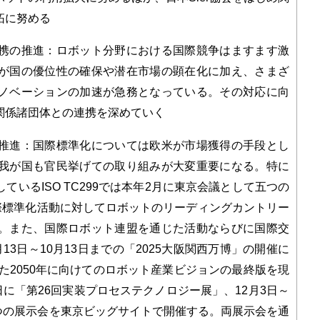
拓に努める
携の推進：ロボット分野における国際競争はますます激
が国の優位性の確保や潜在市場の顕在化に加え、さまざ
ノベーションの加速が急務となっている。その対応に向
関係諸団体との連携を深めていく
推進：国際標準化については欧米が市場獲得の手段とし
我が国も官民挙げての取り組みが大変重要になる。特に
いるISO TC299では本年2月に東京会議として五つの
際標準化活動に対してロボットのリーディングカントリー
。また、国際ロボット連盟を通じた活動ならびに国際交
3日～10月13日までの「2025大阪関西万博」の開催に
した2050年に向けてのロボット産業ビジョンの最終版を現
日に「第26回実装プロセステクノロジー展」、12月3日～
二つの展示会を東京ビッグサイトで開催する。両展示会を通