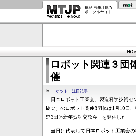
メ
イ
ン
コ
ン
テ
ン
ツ
に
Primary
移
HO
動
links
ロボット関連３団体
催
in
ロボット
注目記事
日本ロボット工業会、製造科学技術センタ
協会）のロボット関連3団体は1月10日、
連3団体新年賀詞交歓会」を開催した。
当日は代表して日本ロボット工業会の