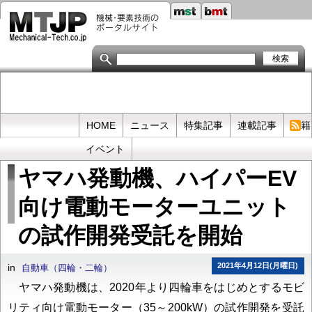
メ
イ
ン
コ
ン
テ
ン
ツ
に
移
Primary
HOME
ニュース
特集記事
連載記事
書籍
動
links
イベント
ヤマハ発動機、ハイパーEV
向け電動モーターユニット
の試作開発受託を開始
2021年4月12日(月曜日)
in
自動車（四輪・二輪）
ヤマハ発動機は、2020年より四輪車をはじめとするモビ
リティ向け電動モーター（35～200kW）の試作開発を受託