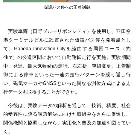
仮設バス停への正着制御
実験車両（日野ブルーリボンシティ）を使用し、羽田空
港ターミナルビルに設置された仮設バス停を発着点とし
て、Haneda Innovation Cityを経由する周回コース（約
4km）の公道区間において自動運転走行を実施。実験期間
中、発進、最大60km/hの走行、右左折、車線変更、正着制
御による停車といった一連の走行パターンを繰り返し行
い、磁気マーカやGNSSといった異なる測位方式による走
行データも取得することができた。
今後は、実験データの解析を通して、技術、精度、社会
的受容性に係る課題解決に向けた取組みをさらに促進し、
関係機関と協調しながら、実用化と普及の加速を図ってい
く。