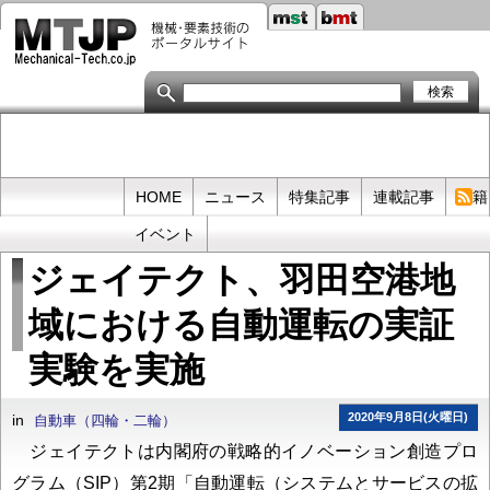
メ
イ
ン
コ
ン
テ
ン
ツ
に
移
Primary
HOME
ニュース
特集記事
連載記事
書籍
動
links
イベント
ジェイテクト、羽田空港地
域における自動運転の実証
実験を実施
2020年9月8日(火曜日)
in
自動車（四輪・二輪）
ジェイテクトは内閣府の戦略的イノベーション創造プロ
グラム（SIP）第2期「自動運転（システムとサービスの拡