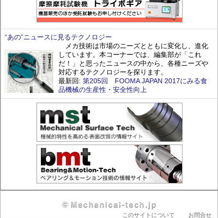
“あの”ニュースに見るテクノロジー
メカ技術は市場のニーズとともに変化し、進化
しています。本コーナーでは、編集部が「これ
だ！」と思ったニュースの中から、各種ニーズや
対応するテクノロジーを探ります。
最新回:
第205回 FOOMA JAPAN 2017にみる食
品機械の生産性・安全性向上
Header
このサイトについて
お問合せ