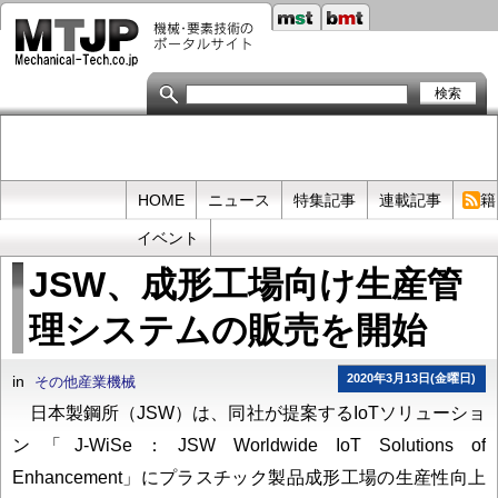
メ
イ
ン
コ
ン
テ
ン
ツ
に
移
Primary
HOME
ニュース
特集記事
連載記事
書籍
動
links
イベント
JSW、成形工場向け生産管
理システムの販売を開始
2020年3月13日(金曜日)
in
その他産業機械
日本製鋼所（JSW）は、同社が提案するIoTソリューショ
ン「J-WiSe：JSW Worldwide IoT Solutions of
Enhancement」にプラスチック製品成形工場の生産性向上