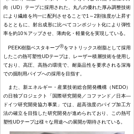
向（UD）テープに採用された。丸八の優れた厚み調整技術
により繊維を均一に配列させることで1～2割強度が上昇す
るとともに、射出成形に比べてコンポジット化により弾性
率を約10％アップさせ、薄肉化・軽量化を実現している。
Ⓡ
PEEK樹脂ベスタキープ
をマトリックス樹脂として採用
したこの熱可塑性UDテープは、レーザー積層技術を使用し
ており、高圧、高熱の環境で、耐薬品性を要求される深海
での掘削用パイプへの採用を目指す。
また、新エネルギー・産業技術総合開発機構（NEDO）
の日独プロジェクト「国際研究開発／コファンド／日本―
ドイツ研究開発協力事業」では、超高強度のパイプ加工方
法の確立を目指した研究開発が進められており、この熱可
塑性UDテープは様々な用途への展開が期待されている。