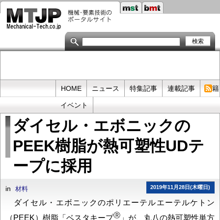
メ
イ
ン
コ
ン
テ
ン
ツ
に
移
Primary
HOME
ニュース
特集記事
連載記事
書籍
動
links
イベント
ダイセル・エボニックの
PEEK樹脂が熱可塑性UDテ
ープに採用
2019年11月28日(木曜日)
in
材料
ダイセル・エボニックのポリエーテルエーテルケトン
Ⓡ
（PEEK）樹脂「ベスタキープ
」が、丸八の熱可塑性単方