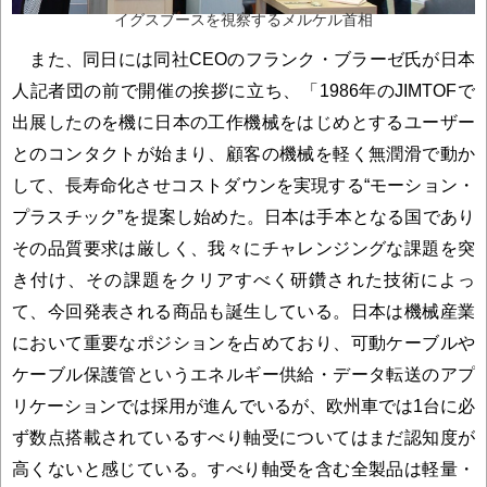
イグスブースを視察するメルケル首相
また、同日には同社CEOのフランク・ブラーゼ氏が日本
人記者団の前で開催の挨拶に立ち、「1986年のJIMTOFで
出展したのを機に日本の工作機械をはじめとするユーザー
とのコンタクトが始まり、顧客の機械を軽く無潤滑で動か
して、長寿命化させコストダウンを実現する“モーション・
プラスチック”を提案し始めた。日本は手本となる国であり
その品質要求は厳しく、我々にチャレンジングな課題を突
き付け、その課題をクリアすべく研鑽された技術によっ
て、今回発表される商品も誕生している。日本は機械産業
において重要なポジションを占めており、可動ケーブルや
ケーブル保護管というエネルギー供給・データ転送のアプ
リケーションでは採用が進んでいるが、欧州車では1台に必
ず数点搭載されているすべり軸受についてはまだ認知度が
高くないと感じている。すべり軸受を含む全製品は軽量・