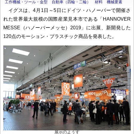
工作機械・ツール・金型
自動車（四輪・二輪）
材料
機械要素
イグスは、4月1日～5日にドイツ・ハノーバーで開催さ
れた世界最大規模の国際産業見本市である「HANNOVER
MESSE（ハノーバーメッセ）2019」に出展、新開発した
120点のモーション・プラスチック商品を発表した。
展示のようす