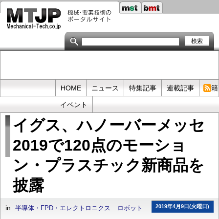
メ
イ
ン
コ
ン
テ
ン
ツ
に
移
Primary
HOME
ニュース
特集記事
連載記事
書籍
動
links
イベント
イグス、ハノーバーメッセ
2019で120点のモーショ
ン・プラスチック新商品を
披露
2019年4月9日(火曜日)
in
半導体・FPD・エレクトロニクス
ロボット