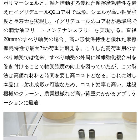
ポリマーシェルと、軸と摺動する優れた摩擦摩耗特性を備
えたイグリデュールQ2コア材で成形。シェルが高い軸受強
度と長寿命を実現し、イグリデュールのコア材が悪環境で
の潤滑油フリー・メンテナンスフリーを実現する。直径
20mmのすべり軸受の場合、高い形状保持性と優れた摩擦
摩耗特性で最大7tの荷重に耐える。こうした高荷重用のす
べり軸受では従来、すべり軸受の外周に繊維強化複合材を
巻き付けることで軸受強度の向上を図っていたが、この製
法は高価な材料と時間を要し高コストとなる。これに対し
本品は、射出成形が可能なため、コスト効率も高い。建設
機械やクレーン、農業機械など高い荷重のかかるアプリケ
ーションに最適。