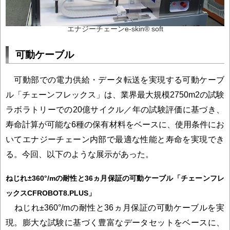
エナジーチェーンe-skin® soft
可動ケーブル
可動部での電力供給・データ転送を実現する可動ケーブ
ル「チェーンフレックス」は、業界最大規模2750m2の試験
ラボラトリーでの20億サイクル／年の試験評価に基づき、
寿命計算が可能な6種の保有材料をベースに、使用条件にお
いてエナジーチェーン内部で最適な性能と寿命を実現でき
る。今回、以下のような展示があった。
ねじれ±360°/mの耐性と36ヵ月保証の可動ケーブル「チェーンフレ
ックスCFROBOT8.PLUS」
ねじれ±360°/mの耐性と36ヵ月保証の可動ケーブルを実
現。膨大な試験に基づく豊富なデータセットをベースに、