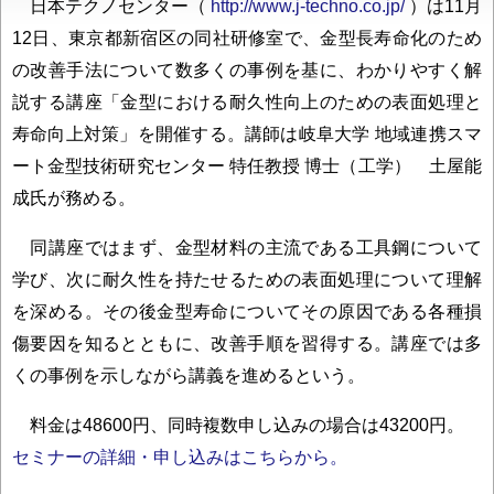
日本テクノセンター（
http://www.j-techno.co.jp/
）は11月
12日、東京都新宿区の同社研修室で、金型長寿命化のため
の改善手法について数多くの事例を基に、わかりやすく解
説する講座「金型における耐久性向上のための表面処理と
寿命向上対策」を開催する。講師は岐阜大学 地域連携スマ
ート金型技術研究センター 特任教授 博士（工学） 土屋能
成氏が務める。
同講座ではまず、金型材料の主流である工具鋼について
学び、次に耐久性を持たせるための表面処理について理解
を深める。その後金型寿命についてその原因である各種損
傷要因を知るとともに、改善手順を習得する。講座では多
くの事例を示しながら講義を進めるという。
料金は48600円、同時複数申し込みの場合は43200円。
セミナーの詳細・申し込みはこちらから。