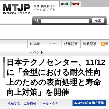
メ
イ
ン
コ
ン
テ
ン
ツ
に
移
Primary
HOME
ニュース
特集記事
連載記事
書籍
動
links
イベント
日本テクノセンター、11/12
に「金型における耐久性向
上のための表面処理と寿命
向上対策」を開催
2018年10月15日(月曜日)
in
機械要素
工作機械・ツール・金型