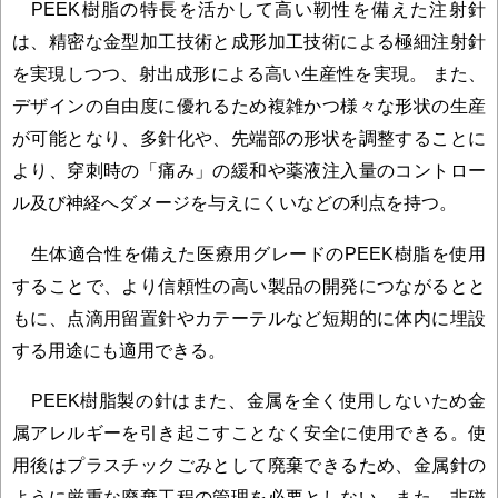
PEEK樹脂の特長を活かして高い靭性を備えた注射針
は、精密な金型加工技術と成形加工技術による極細注射針
を実現しつつ、射出成形による高い生産性を実現。 また、
デザインの自由度に優れるため複雑かつ様々な形状の生産
が可能となり、多針化や、先端部の形状を調整することに
より、穿刺時の「痛み」の緩和や薬液注入量のコントロー
ル及び神経へダメージを与えにくいなどの利点を持つ。
生体適合性を備えた医療用グレードのPEEK樹脂を使用
することで、より信頼性の高い製品の開発につながるとと
もに、点滴用留置針やカテーテルなど短期的に体内に埋設
する用途にも適用できる。
PEEK樹脂製の針はまた、金属を全く使用しないため金
属アレルギーを引き起こすことなく安全に使用できる。使
用後はプラスチックごみとして廃棄できるため、金属針の
ように厳重な廃棄工程の管理を必要としない。また、非磁