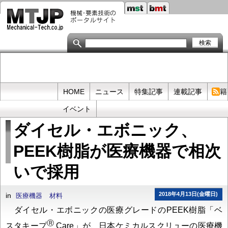
メ
イ
ン
コ
ン
テ
ン
ツ
に
移
Primary
HOME
ニュース
特集記事
連載記事
書籍
動
links
イベント
ダイセル・エボニック、
PEEK樹脂が医療機器で相次
いで採用
2018年4月13日(金曜日)
in
医療機器
材料
ダイセル・エボニックの医療グレードのPEEK樹脂「ベ
Ⓡ
スタキープ
Care」が、日本ケミカルスクリューの医療機