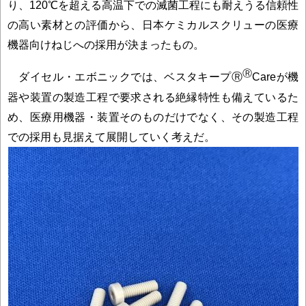
り、120℃を超える高温下での滅菌工程にも耐えうる信頼性
の高い素材との評価から、日本ケミカルスクリューの医療
機器向けねじへの採用が決まったもの。
Ⓡ
ダイセル・エボニックでは、ベスタキープⓇ
Careが機
器や装置の製造工程で要求される絶縁特性も備えているた
め、医療用機器・装置そのものだけでなく、その製造工程
での採用も見据えて展開していく考えだ。