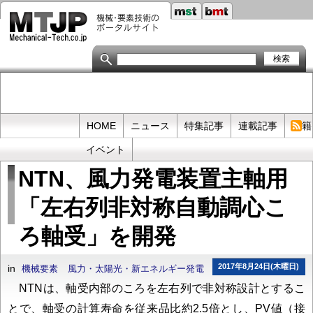
メ
イ
ン
コ
ン
テ
ン
ツ
に
移
Primary
HOME
ニュース
特集記事
連載記事
書籍
動
links
イベント
NTN、風力発電装置主軸用
「左右列非対称自動調心こ
ろ軸受」を開発
2017年8月24日(木曜日)
in
機械要素
風力・太陽光・新エネルギー発電
NTNは、軸受内部のころを左右列で非対称設計とするこ
とで、軸受の計算寿命を従来品比約2.5倍とし、PV値（接