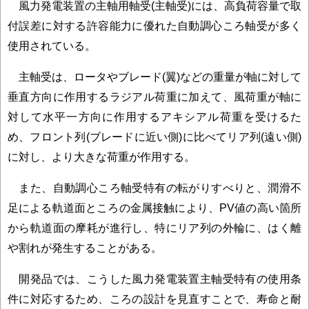
風力発電装置の主軸用軸受(主軸受)には、高負荷容量で取
付誤差に対する許容能力に優れた自動調心ころ軸受が多く
使用されている。
主軸受は、ロータやブレード(翼)などの重量が軸に対して
垂直方向に作用するラジアル荷重に加えて、風荷重が軸に
対して水平一方向に作用するアキシアル荷重を受けるた
め、フロント列(ブレードに近い側)に比べてリア列(遠い側)
に対し、より大きな荷重が作用する。
また、自動調心ころ軸受特有の転がりすべりと、潤滑不
足による軌道面ところの金属接触により、PV値の高い箇所
から軌道面の摩耗が進行し、特にリア列の外輪に、はく離
や割れが発生することがある。
開発品では、こうした風力発電装置主軸受特有の使用条
件に対応するため、ころの設計を見直すことで、寿命と耐