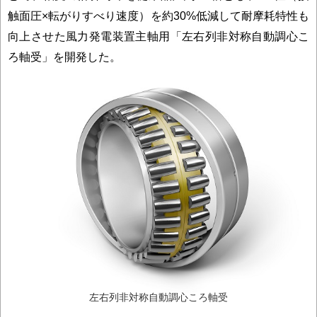
触面圧×転がりすべり速度）を約30%低減して耐摩耗特性も
向上させた風力発電装置主軸用「左右列非対称自動調心こ
ろ軸受」を開発した。
左右列非対称自動調心ころ軸受