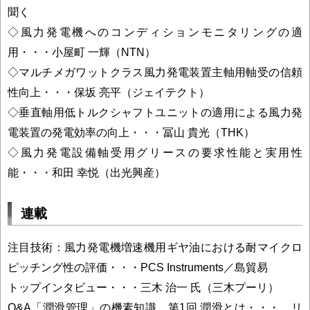
聞く
◇風力発電機へのコンディションモニタリングの適
用・・・小屋町 一輝（NTN）
◇マルチメガワットクラス風力発電装置主軸用軸受の信頼
性向上・・・保坂 亮平（ジェイテクト）
◇垂直軸用低トルクシャフトユニットの適用による風力発
電装置の発電効率の向上・・・冨山 貴光（THK）
◇風力発電設備軸受用グリースの要求性能と実用性
能・・・和田 幸悦（出光興産）
連載
注目技術：風力発電機増速機用ギヤ油における耐マイクロ
ピッチング性の評価・・・PCS Instruments／島貿易
トップインタビュー・・・三木 治一 氏（三木プーリ）
Q&A「潤滑管理」の機素知識 第1回 潤滑とは・・・ リ