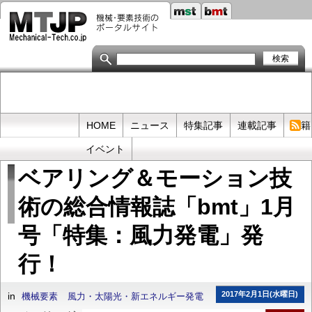
メ
イ
ン
コ
ン
テ
ン
ツ
に
移
Primary
HOME
ニュース
特集記事
連載記事
書籍
動
links
イベント
ベアリング＆モーション技
術の総合情報誌「bmt」1月
号「特集：風力発電」発
行！
2017年2月1日(水曜日)
in
機械要素
風力・太陽光・新エネルギー発電