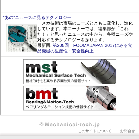
“あの”ニュースに見るテクノロジー
メカ技術は市場のニーズとともに変化し、進化
しています。本コーナーでは、編集部が「これ
だ！」と思ったニュースの中から、各種ニーズや
対応するテクノロジーを探ります。
最新回:
第205回 FOOMA JAPAN 2017にみる食
品機械の生産性・安全性向上
Header
このサイトについて
お問合せ