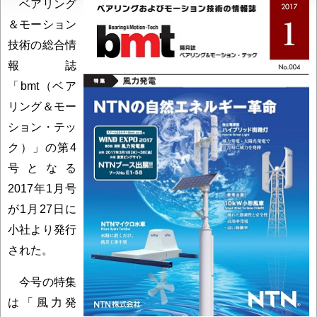
ベアリング
＆モーション
技術の総合情
報誌
「bmt（ベア
リング＆モー
ション・テッ
ク）」の第4
号となる
2017年1月号
が1月27日に
小社より発行
された。
今号の特集
は「風力発