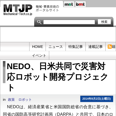
メ
イ
ン
コ
ン
テ
ン
ツ
に
移
Primary
HOME
ニュース
特集記事
連載記事
書籍
動
links
イベント
NEDO、日米共同で災害対
応ロボット開発プロジェク
ト
2014年8月2日(土曜日)
in
政策
ロボット
NEDOは、経済産業省と米国国防総省の合意に基づき、
同省の国防高等研究計画局（DARPA）と共同で、日本のロ