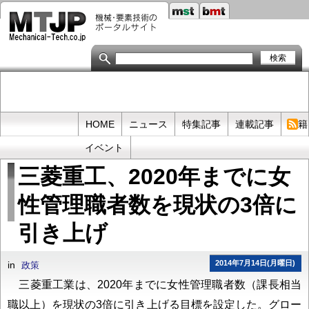
メ
イ
ン
コ
ン
テ
ン
ツ
に
移
Primary
HOME
ニュース
特集記事
連載記事
書籍
動
links
イベント
三菱重工、2020年までに女
性管理職者数を現状の3倍に
引き上げ
2014年7月14日(月曜日)
in
政策
三菱重工業は、2020年までに女性管理職者数（課長相当
職以上）を現状の3倍に引き上げる目標を設定した。グロー