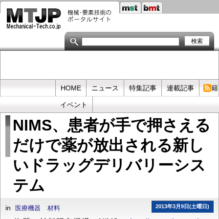
メ
イ
ン
コ
ン
テ
ン
ツ
に
移
Primary
HOME
ニュース
特集記事
連載記事
書籍
動
links
イベント
NIMS、患者が手で押さえる
だけで薬が放出される新し
いドラッグデリバリーシス
テム
2013年3月9日(土曜日)
in
医療機器
材料