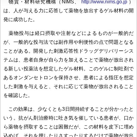
物質・材料研究機構（NIMS、
http://www.nims.go.jp
）
は、人が与える力に応答して薬物を放出するゲル材料の開
発に成功した。
薬物投与は経口摂取や注射などによるものが一般的だ
が、一般的な投与法では副作用や利便性の点で問題となる
ことがある。開発した刺激応答性ドラッグデリバリーシス
テムは、患者自身が自ら力を加えることで薬物が放出され
る新しい投薬法を想定したゲル材料。このゲルに制吐剤で
あるオンダンセトロンを保持させ、患者による指圧を想定
した刺激を与えると、それに応じて薬物が放出されること
を確認した。
この効果は、少なくとも3日間持続することが分かったと
いう。抗がん剤治療時に吐き気を催している患者が、口か
ら薬物を摂取することは困難だが、この材料を皮下に埋め
込めば、それを押したりさすったりするだけで薬物が放出