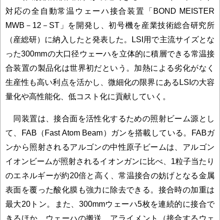
対応の全自動常温ウェーハ接合装置「BOND MEISTER
MWB－12－ST」を開発し、初号機を産業技術総合研究所
（産総研）に納入したと発表した。LSI用で主流サイズとな
った300mmの大口径ウェーハを立体的に積層できる常温接
合装置の製品化は世界初だという。加熱による劣化がなく
生産性も高い利点を活かし、微細化の限界にあるLSIの大容
量化や高性能化、低コスト化に貢献していく。
同装置は、接合面を活性化するための照射ビーム源とし
て、FAB（Fast Atom Beam）ガンを搭載している。FABガ
ンから照射されるアルゴンの中性原子ビームは、アルゴン
イオンビームが照射されるイオンガンに比べ、1粒子当たり
のエネルギーが約20倍と高く、常温接合の妨げとなる金属
表面を覆った酸化膜も強力に除去できる。接合時の加重は
最大20トン。また、300mmウェーハ5枚を連続的に接合で
きるほか、ウェーハの搬送、アライメント（接合するウェ