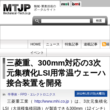
メ
イ
ン
コ
ン
テ
ン
ツ
に
移
Primary
HOME
ニュース
特集記事
連載記事
書籍
動
links
イベント
三菱重、300mm対応の3次
元集積化LSI用常温ウェーハ
接合装置を開発
2012年1月17日(火曜日)
in
半導体・FPD・エレクトロニクス
三菱重工業（
http://www.mhi.co.jp
）は、3次元集積化
LSI（大規模集積回路）が製造できる300mm（12インチ）