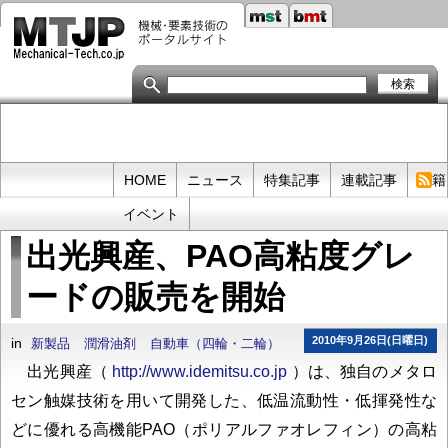
メ
イ
ン
コ
ン
テ
ン
ツ
に
移
Primary
HOME
ニュース
特集記事
連載記事
書籍
動
links
イベント
出光興産、PAO高粘度グレ
ードの販売を開始
2010年9月26日(日曜日)
in
新製品
潤滑油剤
自動車（四輪・二輪）
出光興産（
http://www.idemitsu.co.jp
）は、独自のメタロ
セン触媒技術を用いて開発した、低温流動性・低揮発性な
どに優れる高機能PAO（ポリアルファオレフィン）の高粘