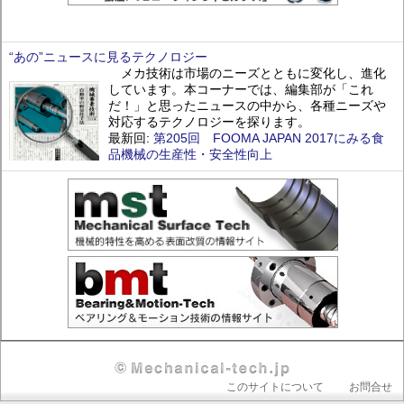
“あの”ニュースに見るテクノロジー
メカ技術は市場のニーズとともに変化し、進化
しています。本コーナーでは、編集部が「これ
だ！」と思ったニュースの中から、各種ニーズや
対応するテクノロジーを探ります。
最新回:
第205回 FOOMA JAPAN 2017にみる食
品機械の生産性・安全性向上
Header
このサイトについて
お問合せ