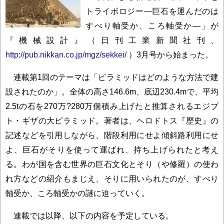
トライボロジー―巨石を運んだのは
すべり軸受か、ころ軸受か―」が
『機械設計』（日刊工業新聞社刊、
http://pub.nikkan.co.jp/mgz/sekkei/
）3月号から始まった。
連載第1回のテーマは「ピラミッドはどのような方法で建
設されたのか」。全体の高さ146.6m、底辺230.4mで、平均
2.5tの石を270万?280万個積み上げたと推算されるエジプ
ト・ギザの大ピラミッド。著者は、ヘロドトス『歴史』の
記述などを引用しながら、階段利用にせよ傾斜路利用にせ
よ、巨石がそりを使って運ばれ、持ち上げられたと考え
る。わが国を含む世界の巨石文化とそり（や修羅）の使わ
れ方などの紹介もまじえ、そりに用いられたのが、すべり
軸受か、ころ軸受かの謎に迫っていく。
連載では以降、以下の内容を予定している。