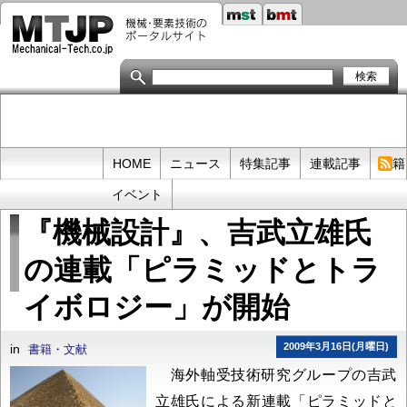
メ
イ
ン
コ
ン
テ
ン
ツ
に
移
Primary
HOME
ニュース
特集記事
連載記事
書籍
動
links
イベント
『機械設計』、吉武立雄氏
の連載「ピラミッドとトラ
イボロジー」が開始
2009年3月16日(月曜日)
in
書籍・文献
海外軸受技術研究グループの吉武
立雄氏による新連載「ピラミッドと