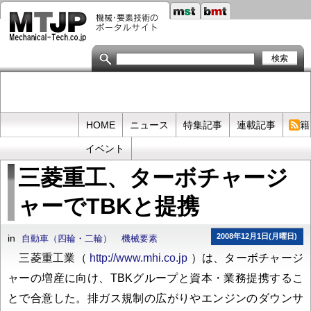
メ
イ
ン
コ
ン
テ
ン
ツ
に
移
Primary
HOME
ニュース
特集記事
連載記事
書籍
動
links
イベント
三菱重工、ターボチャージ
ャーでTBKと提携
2008年12月1日(月曜日)
in
自動車（四輪・二輪）
機械要素
三菱重工業（
http://www.mhi.co.jp
）は、ターボチャージ
ャーの増産に向け、TBKグループと資本・業務提携するこ
とで合意した。排ガス規制の広がりやエンジンのダウンサ