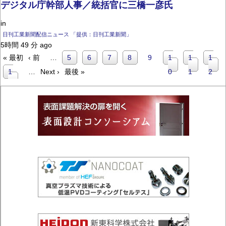
デジタル庁幹部人事／統括官に三橋一彦氏
in
日刊工業新聞配信ニュース 「提供：日刊工業新聞」
5時間 49 分 ago
先
前
« 最初
‹ 前
…
Page
5
Page
6
Page
7
Page
8
カ
9
Page
1
Page
1
Page
1
頭
ペ
ペ
ペ
ー
Page
1
…
次
Next ›
最
最後 »
レ
0
1
2
ー
ジ
ー
3
ペ
終
ン
ジ
ジ
ー
ペ
ト
送
ジ
ー
ペ
り
ジ
ー
ジ