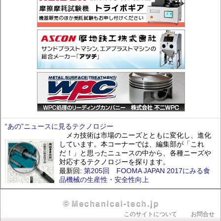
“あの”ニュースに見るテクノロジー
メカ技術は市場のニーズとともに変化し、進化
しています。本コーナーでは、編集部が「これ
だ！」と思ったニュースの中から、各種ニーズや
対応するテクノロジーを探ります。
最新回:
第205回 FOOMA JAPAN 2017にみる食
品機械の生産性・安全性向上
Header
このサイトについて
お問合せ