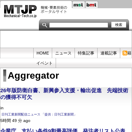
メ
イ
ン
コ
ン
テ
ン
ツ
に
移
Primary
HOME
ニュース
特集記事
連載記事
書籍
動
links
イベント
Aggregator
26年版防衛白書、新興参入支援・輸出促進 先端技術
の獲得不可欠
in
日刊工業新聞配信ニュース 「提供：日刊工業新聞」
5時間 49 分 ago
企業庁、支払い条件9割最高評価 発注者リスト公表