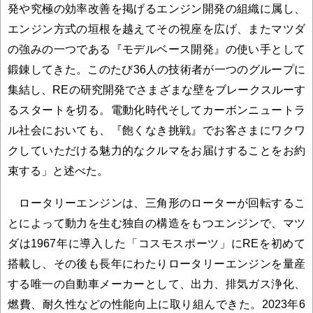
発や究極の効率改善を掲げるエンジン開発の組織に属し、
エンジン方式の垣根を越えてその視座を広げ、またマツダ
の強みの一つである『モデルベース開発』の使い手として
鍛錬してきた。このたび36人の技術者が一つのグループに
集結し、REの研究開発でさまざまな壁をブレークスルーす
るスタートを切る。電動化時代そしてカーボンニュートラ
ル社会においても、『飽くなき挑戦』でお客さまにワクワ
クしていただける魅力的なクルマをお届けすることをお約
束する」と述べた。
ロータリーエンジンは、三角形のローターが回転するこ
とによって動力を生む独自の構造をもつエンジンで、マツ
ダは1967年に導入した「コスモスポーツ」にREを初めて
搭載し、その後も長年にわたりロータリーエンジンを量産
する唯一の自動車メーカーとして、出力、排気ガス浄化、
燃費、耐久性などの性能向上に取り組んできた。2023年6