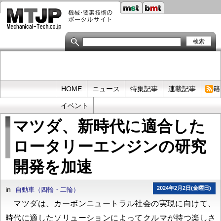
メ
イ
ン
コ
ン
テ
ン
ツ
に
移
Primary
HOME
ニュース
特集記事
連載記事
書籍
動
links
イベント
マツダ、新時代に適合した
ロータリーエンジンの研究
開発を加速
2024年2月2日(金曜日)
in
自動車（四輪・二輪）
マツダは、カーボンニュートラル社会の実現に向けて、
時代に適したソリューションによってクルマが持つ楽しさ