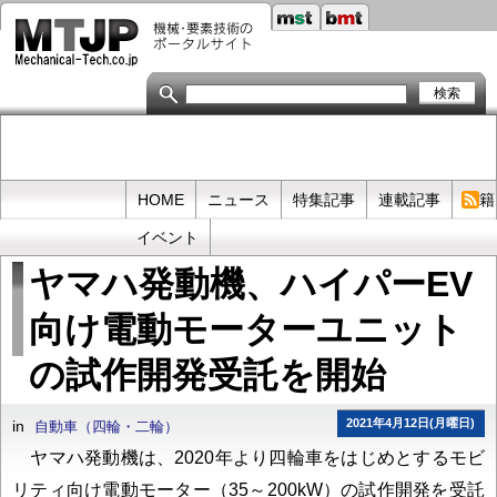
メ
イ
ン
コ
ン
テ
ン
ツ
に
移
Primary
HOME
ニュース
特集記事
連載記事
書籍
動
links
イベント
ヤマハ発動機、ハイパーEV
向け電動モーターユニット
の試作開発受託を開始
2021年4月12日(月曜日)
in
自動車（四輪・二輪）
ヤマハ発動機は、2020年より四輪車をはじめとするモビ
リティ向け電動モーター（35～200kW）の試作開発を受託