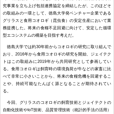
究事業を立ち上げ包括連携協定を締結したが、このほどそ
の取組みの一環として、徳島大学発ベンチャー企業である
グリラスと食用コオロギ（昆虫食）の安定生産において業
務提携した。将来の食糧不足回避に向けて、安定した循環
型エコシステムの構築を目指す考えだ。
徳島大学では約30年前からコオロギの研究に取り組んで
おり、2016年から食用コオロギの研究を開始、ジェイテク
トはこの取組みに2019年から共同研究として参画してい
る。食用コオロギは飼育時の環境負荷が牛などの家畜に比
べて非常に小さいことから、将来の食糧危機を回避するこ
とや、持続可能なたんぱく源となることが期待されてい
る。
今回、グリラスのコオロギの飼育技術とジェイテクトの
自動化技術やIoT技術、品質管理技術（統計的手法の活用）