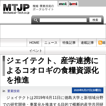
メ
イ
ン
コ
ン
テ
ン
ツ
に
移
Primary
HOME
ニュース
特集記事
連載記事
書籍
動
links
イベント
ジェイテクト、産学連携に
よるコオロギの食糧資源化
を推進
2020年5月27日(水曜日)
in
要素技術
ジェイテクトは2019年6月11日に徳島大学と新領域分野
での研究開発・事業化を推進する目的で横断的産学共同研