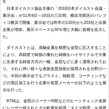
型
日本ダイカスト協会主催の「2018日本ダイカスト会議・
展示会」が11月8日～10日の三日間、横浜市西区のパシフ
ィコ横浜で開催、展示会では昨年の132社から203社と出展
企業が増加、展示スペースも50％増と大幅に規模を拡大し
た。
ダイカストとは、溶融金属を精密な金型に圧入すること
により、高精度で鋳肌の優れた鋳物をハイサイクルで大量
に生産する鋳造方式の一種。金型などに多く適用されてお
り、それに伴い様々な表面改質技術が採用される分野の一
つ。今回の展示会でもブラスト、熱処理、コーティングな
どの受託加工を行う企業や装置メーカーが以下のような展
示を行った。
RTMは、金型のコーナーR部などのヒートチェック改善
にレーザー焼入れとガス軟窒化処理「タイマ処理」を併用