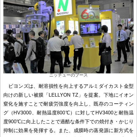
ニッチューのブース
ビヨンズは、耐溶損性を向上するアルミダイカスト金型
向けの新しい被膜「LELLYON TZ」を提案。下地にイオン
窒化を施すことで耐疲労強度を向上し、既存のコーティン
グ（HV3000、耐熱温度800℃）に対してHV3400と耐熱温
度900℃に向上したことで過酷な条件下での焼付き・かじり
抑制に効果を発揮する。また、成膜時の蒸発源に新方式を