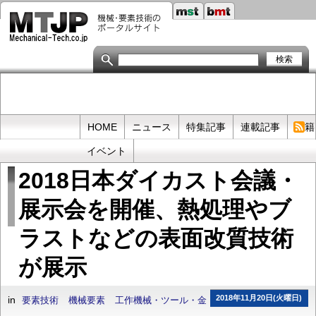
メ
イ
ン
コ
ン
テ
ン
ツ
に
移
Primary
HOME
ニュース
特集記事
連載記事
書籍
動
links
イベント
2018日本ダイカスト会議・
展示会を開催、熱処理やブ
ラストなどの表面改質技術
が展示
2018年11月20日(火曜日)
in
要素技術
機械要素
工作機械・ツール・金