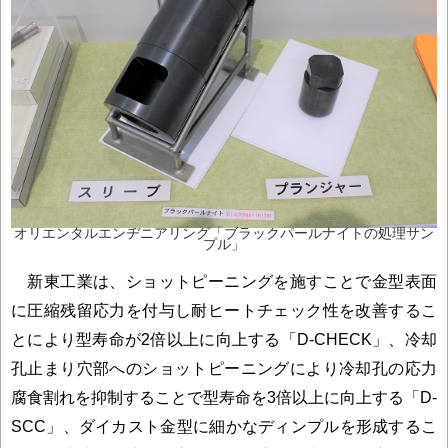
オリエンタルエンヂニアリング「ブラックパールナイトの処理サン
プル」
新東工業は、ショットピーニングを施すことで金型表面
に圧縮残留応力を付与し耐ヒートチェック性を改善するこ
とにより型寿命が2倍以上に向上する「D-CHECK」、冷却
孔止まり穴部へのショットピーニングにより冷却孔の応力
腐食割れを抑制することで型寿命を3倍以上に向上する「D-
SCC」、ダイカスト金型に細かなディンプルを形成するこ