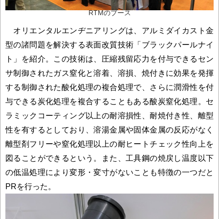
RTMのブース
オリエンタルエンヂニアリングは、アルミダイカスト金
型の諸問題を解決する表面改質技術「ブラックパールナイ
ト」を紹介。この技術は、圧縮残留応力を付与できるセン
サ制御されたガス窒化と溶着、溶損、焼付きに効果を発揮
する制御された酸化処理の複合処理で、さらに潤滑性を付
与できる炭化処理を複合することもある酸炭窒化処理。セ
ラミックコーティング以上の耐溶損性、耐焼付き性、離型
性を有するとしており、溶湯金属や固体金属の反応がなく
離型剤フリーや窒化処理以上の耐ヒートチェック性向上を
図ることができるという。また、工具鋼の焼戻し温度以下
の低温処理により変形・変寸がないことも特徴の一つだと
PRを行った。