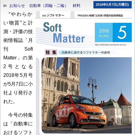
2018年5月7日(月曜日)
in
お知らせ
自動車（四輪・二輪）
材料
“やわらか
い物質”と計
測・評価の技
術情報誌「月
刊Soft
Matter」の第
2号となる
2018年5月号
が5月7日に小
社より発行さ
れた。
今号の特集
は「自動車に
おけるソフト