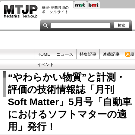
メ
イ
ン
コ
ン
テ
ン
ツ
に
移
Primary
HOME
ニュース
特集記事
連載記事
書籍
動
links
イベント
“やわらかい物質”と計測・
評価の技術情報誌「月刊
Soft Matter」5月号「自動車
におけるソフトマターの適
用」発行！