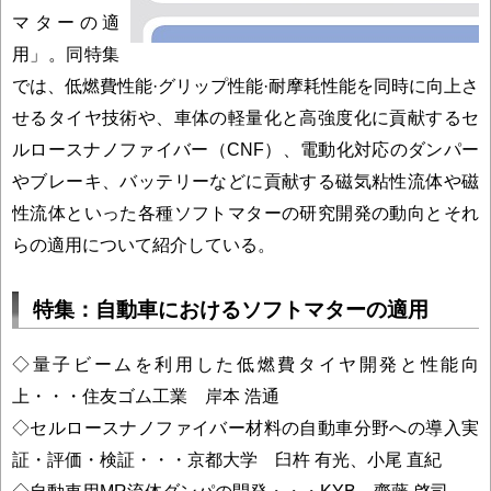
マターの適
用」。同特集
では、低燃費性能·グリップ性能·耐摩耗性能を同時に向上さ
せるタイヤ技術や、車体の軽量化と高強度化に貢献するセ
ルロースナノファイバー（CNF）、電動化対応のダンパー
やブレーキ、バッテリーなどに貢献する磁気粘性流体や磁
性流体といった各種ソフトマターの研究開発の動向とそれ
らの適用について紹介している。
特集：自動車におけるソフトマターの適用
◇量子ビームを利用した低燃費タイヤ開発と性能向
上・・・住友ゴム工業 岸本 浩通
◇セルロースナノファイバー材料の自動車分野への導入実
証・評価・検証・・・京都大学 臼杵 有光、小尾 直紀
◇自動車用MR流体ダンパの開発・・・KYB 齋藤 啓司