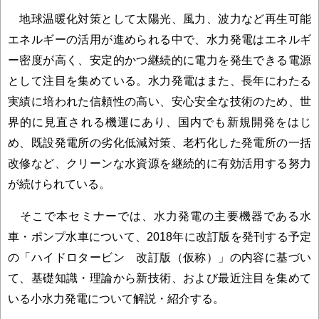
地球温暖化対策として太陽光、風力、波力など再生可能
エネルギーの活用が進められる中で、水力発電はエネルギ
ー密度が高く、安定的かつ継続的に電力を発生できる電源
として注目を集めている。水力発電はまた、長年にわたる
実績に培われた信頼性の高い、安心安全な技術のため、世
界的に見直される機運にあり、国内でも新規開発をはじ
め、既設発電所の劣化低減対策、老朽化した発電所の一括
改修など、クリーンな水資源を継続的に有効活用する努力
が続けられている。
そこで本セミナーでは、水力発電の主要機器である水
車・ポンプ水車について、2018年に改訂版を発刊する予定
の「ハイドロタービン 改訂版（仮称）」の内容に基づい
て、基礎知識・理論から新技術、および最近注目を集めて
いる小水力発電について解説・紹介する。