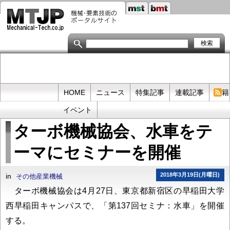
メ
イ
ン
コ
ン
テ
ン
ツ
に
移
Primary
HOME
ニュース
特集記事
連載記事
書籍
動
links
イベント
ターボ機械協会、水車をテ
ーマにセミナーを開催
2018年3月19日(月曜日)
in
その他産業機械
ターボ機械協会は4月27日、東京都新宿区の早稲田大学
西早稲田キャンパスで、「第137回セミナ：水車」を開催
する。