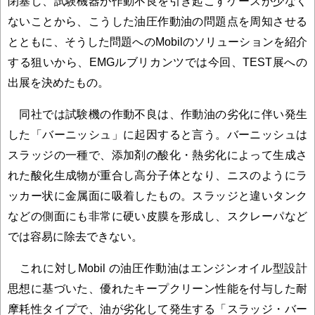
閉塞し、試験機器が作動不良を引き起こすケースが少なく
ないことから、こうした油圧作動油の問題点を周知させる
とともに、そうした問題へのMobilのソリューションを紹介
する狙いから、EMGルブリカンツでは今回、TEST展への
出展を決めたもの。
同社では試験機の作動不良は、作動油の劣化に伴い発生
した「バーニッシュ」に起因すると言う。バーニッシュは
スラッジの一種で、添加剤の酸化・熱劣化によって生成さ
れた酸化生成物が重合し高分子体となり、ニスのようにラ
ッカー状に金属面に吸着したもの。スラッジと違いタンク
などの側面にも非常に硬い皮膜を形成し、スクレーパなど
では容易に除去できない。
これに対しMobil の油圧作動油はエンジンオイル型設計
思想に基づいた、優れたキープクリーン性能を付与した耐
摩耗性タイプで、油が劣化して発生する「スラッジ・バー