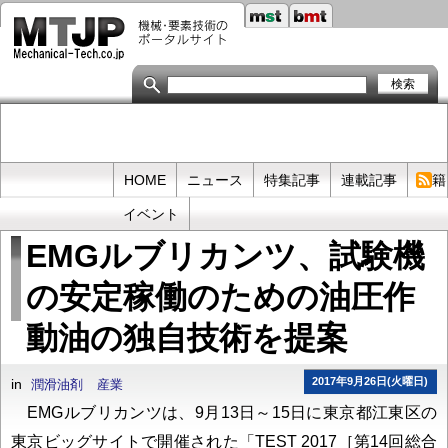
メ
イ
ン
コ
ン
テ
ン
ツ
に
移
Primary
HOME
ニュース
特集記事
連載記事
書籍
動
links
イベント
EMGルブリカンツ、試験機
の安定稼働のための油圧作
動油の独自技術を提案
2017年9月26日(火曜日)
in
潤滑油剤
産業
EMGルブリカンツは、9月13日～15日に東京都江東区の
東京ビッグサイトで開催された「TEST 2017［第14回総合