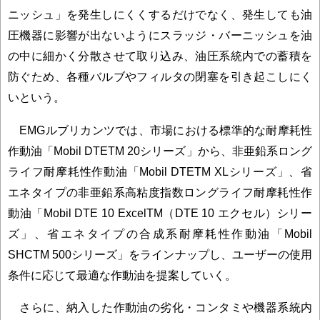
ニッシュ」を発生しにくくするだけでなく、発生しても油
圧機器に影響が出ないようにスラッジ・バーニッシュを油
の中に細かく分散させて取り込み、油圧系統内での蓄積を
防ぐため、各種バルブやフィルタの閉塞を引き起こしにく
いという。
EMGルブリカンツでは、市場における標準的な耐摩耗性
作動油「Mobil DTETM 20シリーズ」から、非亜鉛系ロング
ライフ耐摩耗性作動油「Mobil DTETM XLシリーズ」、省
エネタイプの非亜鉛系高粘度指数ロングライフ耐摩耗性作
動油「Mobil DTE 10 ExcelTM（DTE 10 エクセル）シリー
ズ」、省エネタイプの合成系耐摩耗性作動油「Mobil
SHCTM 500シリーズ」をラインナップし、ユーザーの使用
条件に応じて最適な作動油を提案していく。
さらに、納入した作動油の劣化・コンタミや機器系統内