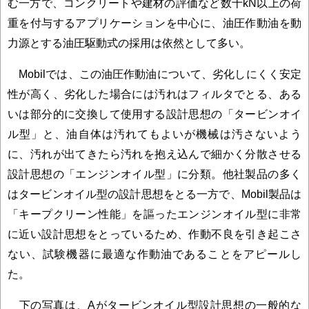
む一方で、コンクリートや建材の評価など数十kN以上の荷
重を付与するアプリケーションを中心に、油圧作動油を動
力源とする油圧駆動式の採用は依然として多い。
Mobilでは、この油圧作動油について、劣化しにくく安定
性が高く、劣化した場合には汚れはフィルタでとる、ある
いは部分的に交換して使用する設計思想の「タービンオイ
ル型」と、油自体は汚れてもよいが機械は汚さないよう
に、汚れが出てきたら汚れを抱え込んで細かく分散させる
設計思想の「エンジンオイル型」に分類。他社製品の多く
はタービンオイル型の設計思想をとる一方で、Mobil製品は
「キープクリーン性能」を謳ったエンジンオイル型に非常
に近い設計思想をとっているため、作動不良を引き起こさ
ない、試験機器に最適な作動油であることをアピールし
た。
下の写真は、Aがタービンオイル型設計思想の一般的な