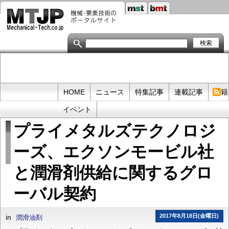
メ
イ
ン
コ
ン
テ
ン
ツ
に
移
Primary
HOME
ニュース
特集記事
連載記事
書籍
動
links
イベント
プライメタルズテクノロジ
ーズ、エクソンモービル社
と潤滑剤供給に関するグロ
ーバル契約
2017年8月18日(金曜日)
in
潤滑油剤