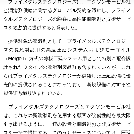
プライメタルズテクノロジーズは、エクソンモービル社
と潤滑剤供給に関するグローバル契約を締結し、プライメ
タルズテクノロジーズの顧客に高性能潤滑剤と技術サービ
スを独占的に提供すると発表した。
提供対象の潤滑剤として、プライメタルズテクノロジー
ズの長尺製品用の高速圧延システムおよびモーゴイル
（Morgoil）方式の薄板圧延システム用として特別に配合設
計された３タイプの潤滑剤製品群も含まれているが、これ
らはプライメタルズテクノロジーが供給した圧延設備に優
先的に提供されることになっており、新規設備に対する性
能保証も織り込まれている。
プライメタルズテクノロジーズとエクソンモービル社
は、これらの新潤滑剤を使用する顧客が設備性能を最大限
引き出せるように、一連の設備と潤滑剤および技術サービ
スを一括で提供する。このうちサービスについては、圧延