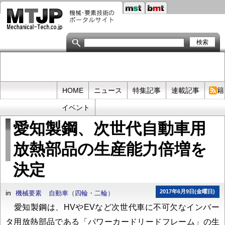
メ
イ
ン
コ
ン
テ
ン
ツ
に
移
Primary
HOME
ニュース
特集記事
連載記事
書籍
動
links
イベント
愛知製鋼、次世代自動車用
放熱部品の生産能力倍増を
決定
2017年6月9日(金曜日)
in
機械要素
自動車（四輪・二輪）
愛知製鋼は、HVやEVなど次世代車に不可欠なインバー
タ用放熱部品である「パワーカードリードフレーム」の生