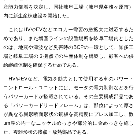
産能力倍増を決定し、同社岐阜工場（岐阜県各務ヶ原市）
内に新生産棟建設を開始した。
これはHVやEVなどエコカー需要の急拡大に対応するた
めであり、また増産ラインの設置場所を岐阜工場内とした
のは、地震や津波など災害時のBCPの一環として、知多工
場と岐阜工場の２拠点での生産体制を構築し、顧客への供
給継続体制を確保するためである。
HVやEVなど、電気を動力として使用する車のパワー・
コントロール・ユニットには、モータの電力制御などを行
うパワーカードが搭載されている。その主要構成部品であ
る「パワーカードリードフレーム」は、部位によって厚さ
が異なる異形断面形状の銅板を高精度にプレス加工し、数
μm厚の均一なニッケルめっきや部分的に金めっきを施し
た、複雑形状の接点・放熱部品である。