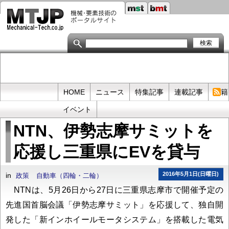
メ
イ
ン
コ
ン
テ
ン
ツ
に
移
Primary
HOME
ニュース
特集記事
連載記事
書籍
動
links
イベント
NTN、伊勢志摩サミットを
応援し三重県にEVを貸与
2016年5月1日(日曜日)
in
政策
自動車（四輪・二輪）
NTNは、5月26日から27日に三重県志摩市で開催予定の
先進国首脳会議「伊勢志摩サミット」を応援して、独自開
発した「新インホイールモータシステム」を搭載した電気