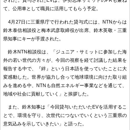
された。貸与されたEVは、伊勢志摩サミットのPRも兼ね
て、公用車として職員に活用してもらう予定。
4月27日に三重県庁で行われた貸与式には、NTNからは
鈴木泰信相談役と梅本武彦取締役が出席、鈴木英敬・三重
県知事にキーが手渡された。
鈴木NTN相談役は、「ジュニア・サミットに参加した海
外の若い世代の方々が、今回の視察を経て討議した結果を
報告する中で、『絆』という日本語を使っていたことに大
変感動した。世界が協力し合って地球環境に向けた取り組
みを進める中、NTNも自然エネルギー事業などを通じて、
地域や社会に貢献していく」と挨拶した。
また、鈴木知事は「今回貸与いただいたEVを活用するこ
とで、環境を守り、次世代につないでいくという三重県の
意気込みを示していきたい」と語った。