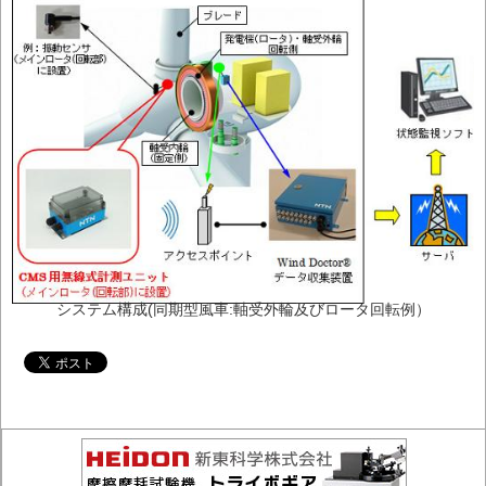
システム構成(同期型風車:軸受外輪及びロータ回転例）