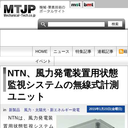
メ
イ
ン
コ
ン
テ
ン
ツ
に
移
Primary
HOME
ニュース
特集記事
連載記事
書籍
動
links
イベント
NTN、風力発電装置用状態
監視システムの無線式計測
ユニット
2015年1月23日(金曜日)
in
新製品
風力・太陽光・新エネルギー発電
NTNは、風力発電装
置用状態監視システム