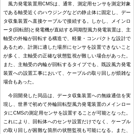
風力発電装置用CMSは、通常、測定用センサを測定対象
である軸受近くのハウジングなどの静止体に固定し、デー
タ収集装置へ直接ケーブルで接続する。しかし、メインロ
ータ(回転部)と発電機が直結する同期型風力発電装置は、主
軸受の外輪が回転する構造で、軽量・コンパクトな設計で
あるため、計測に適した場所にセンサを設置できないこと
が多く、主軸受の正確な状態監視が難しい場合があった。
また、主軸受の内輪が回転するタイプでも、既設風力発電
装置への設置工事において、ケーブルの取り回しが煩雑な
場合もあった。
今回開発した同品は、データ収集装置への無線通信を実
現し、世界で初めて外輪回転型風力発電装置のメインロー
タにCMSの測定用センサを設置することが可能となった。
これにより、回転体へのセンサ設置だけでなく、ケーブル
の取り回しが困難な箇所の状態監視も可能になる。また、