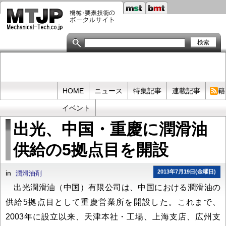
メ
イ
ン
コ
ン
テ
ン
ツ
に
移
Primary
HOME
ニュース
特集記事
連載記事
書籍
動
links
イベント
出光、中国・重慶に潤滑油
供給の5拠点目を開設
2013年7月19日(金曜日)
in
潤滑油剤
出光潤滑油（中国）有限公司は、中国における潤滑油の
供給5拠点目として重慶営業所を開設した。これまで、
2003年に設立以来、天津本社・工場、上海支店、広州支