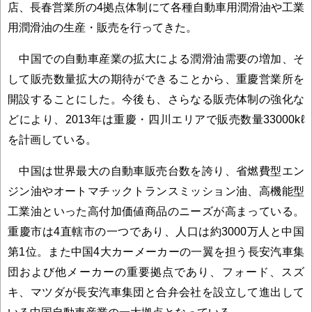
店、長春営業所の4拠点体制にて各種自動車用潤滑油や工業
用潤滑油の生産・販売を行ってきた。
中国での自動車産業の拡大による潤滑油需要の増加、そ
して販売数量拡大の期待ができることから、重慶営業所を
開設することにした。今後も、さらなる販売体制の強化な
どにより、2013年は重慶・四川エリアで販売数量33000kℓ
を計画している。
中国は世界最大の自動車販売台数を誇り、省燃費型エン
ジン油やオートマチックトランスミッション油、高機能型
工業油といった高付加価値商品のニーズが高まっている。
重慶市は4直轄市の一つであり、人口は約3000万人と中国
第1位。また中国4大カーメーカーの一翼を担う長安汽車集
団および他メーカーの重要拠点であり、フォード、スズ
キ、マツダが長安汽車集団と合弁会社を設立して進出して