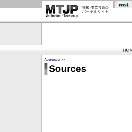
メ
イ
ン
コ
ン
テ
ン
ツ
に
Primary
移
HO
動
links
Aggregator
>>
Sources