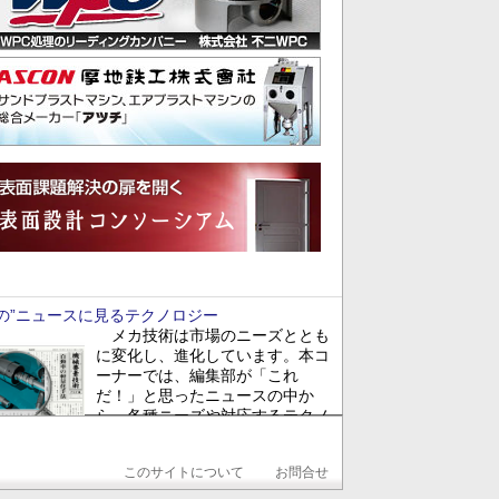
あの”ニュースに見るテクノロジー
メカ技術は市場のニーズととも
に変化し、進化しています。本コ
ーナーでは、編集部が「これ
だ！」と思ったニュースの中か
ら、各種ニーズや対応するテクノ
ロジーを探ります。
最新回:
第205回 FOOMA
Header
このサイトについて
お問合せ
PAN 2017にみる食品機械の生産性・安全性向上